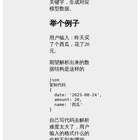
关键字，生成对应
模型数据。
举个例子
用户输入：昨天买
了个西瓜，花了20
元。
期望解析出来的数
据结构是这样的
json
复制代码
{
  date
:
 '
2023
-08
-24
'
,
  amount
:
20
,
  name
:
 '西瓜'
}
自己写代码去解析
难度太大了，用户
输入的格式什么的
你想不到有哪些，