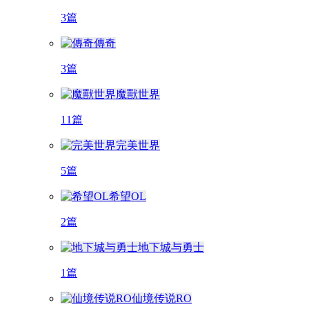
3篇
傳奇
3篇
魔獸世界
11篇
完美世界
5篇
希望OL
2篇
地下城与勇士
1篇
仙境传说RO