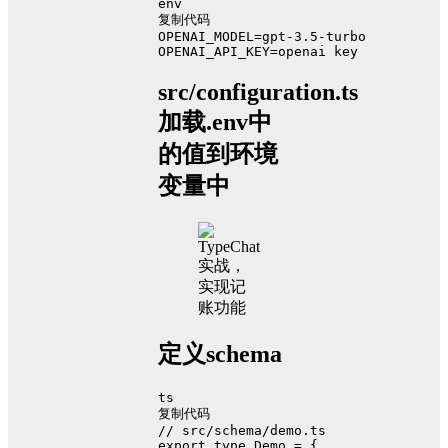
env
复制代码
OPENAI_MODEL=gpt-3.5-turbo
OPENAI_API_KEY=openai key
src/configuration.ts
加载.env中
的值到环境
变量中
定义schema
ts
复制代码
// src/schema/demo.ts
export
type
Demo
 = {