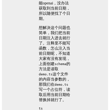
能openai，没办法
获取到当前日期，
所以随便找了个日
期。
想解决这个问题也
简单，我们把当前
日期注入进去就行
了。注释里不能写
函数，怎么注入当
前日期呢，不知道
大家有没有发现，
上面创建
的
schema
方法是读取
这个文件
demo.ts
的内容当参数的，
那我们在
demo.ts
写一个占位符，读
取后用当前日期给
替换掉就行了。
ts