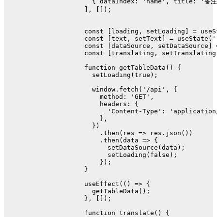
    { 
dataIndex
: 
'name'
, 
title
: 
'备注
  ], []);
const
 [loading, setLoading] = 
useS
const
 [text, setText] = 
useState
(
'
const
 [dataSource, setDataSource] 
const
 [translating, setTranslating
function
getTableData
(
) {
setLoading
(
true
);
window
.
fetch
(
'/api'
, {
method
: 
'GET'
,
headers
: {
'Content-Type'
: 
'application
      },
    })
      .
then
(
res
 =>
 res.
json
())
      .
then
(
data
 =>
 {
setDataSource
(data);
setLoading
(
false
);
      });
  }
useEffect
(
() =>
 {
getTableData
();
  }, []);
function
translate
(
) {