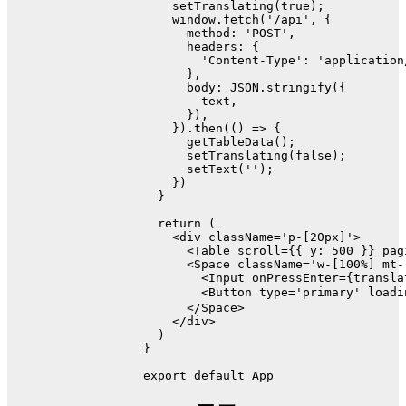
setTranslating
(
true
);
window
.
fetch
(
'/api'
, {
method
: 
'POST'
,
headers
: {
'Content-Type'
: 
'application
      },
body
: 
JSON
.
stringify
({
        text,
      }),
    }).
then
(
() =>
 {
getTableData
();
setTranslating
(
false
);
setText
(
''
);
    })
  }
return
 (
<
div
className
=
'p-[20px]'
>
<
Table
scroll
=
{{
y:
500
 }} 
pag
<
Space
className
=
'w-[100%] mt-
<
Input
onPressEnter
=
{transla
<
Button
type
=
'primary'
loadi
</
Space
>
</
div
>
  )
}
export
default
App