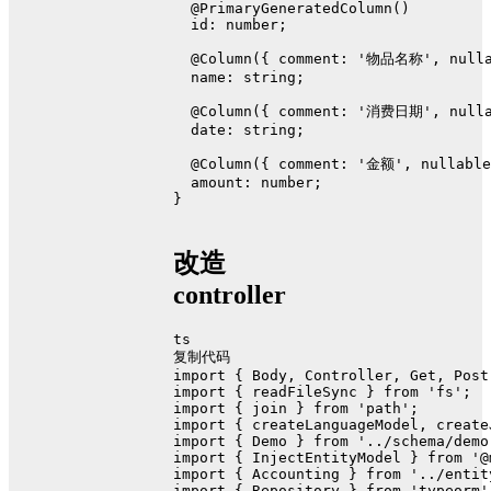
@PrimaryGeneratedColumn
()
id
: 
number
;
@Column
({ 
comment
: 
'物品名称'
, 
null
name
: 
string
;
@Column
({ 
comment
: 
'消费日期'
, 
null
date
: 
string
;
@Column
({ 
comment
: 
'金额'
, 
nullable
amount
: 
number
;
}
改造
controller
ts
复制代码
import
 { 
Body
, 
Controller
, 
Get
, 
Post
import
 { readFileSync } 
from
'fs'
;
import
 { join } 
from
'path'
;
import
 { createLanguageModel, create
import
 { 
Demo
 } 
from
'../schema/demo
import
 { 
InjectEntityModel
 } 
from
'@
import
 { 
Accounting
 } 
from
'../entit
import
 { 
Repository
 } 
from
'typeorm'