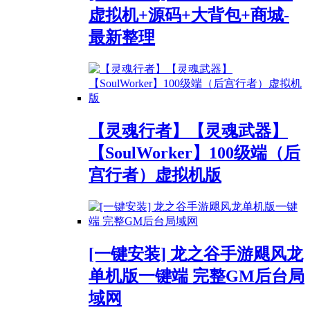
虚拟机+源码+大背包+商城-
最新整理
【灵魂行者】【灵魂武器】
【SoulWorker】100级端（后
宫行者）虚拟机版
[一键安装] 龙之谷手游飓风龙
单机版一键端 完整GM后台局
域网