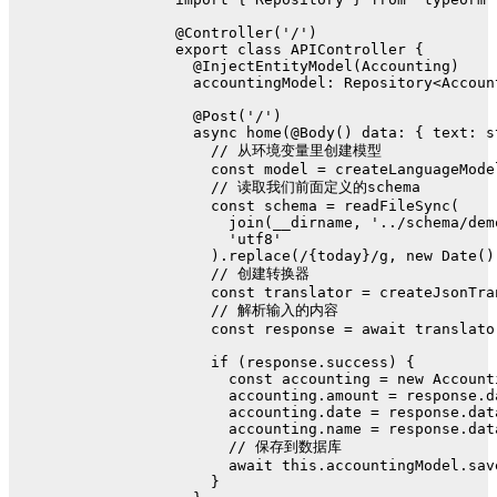
@Controller
(
'/'
)
export
class
APIController
 {
@InjectEntityModel
(
Accounting
)
accountingModel
: 
Repository
<
Accoun
@Post
(
'/'
)
async
home
(
@Body
() data: { text: 
s
// 从环境变量里创建模型
const
 model = 
createLanguageMode
// 读取我们前面定义的schema
const
 schema = 
readFileSync
(
join
(__dirname, 
'../schema/dem
'utf8'
    ).
replace
(
/{today}/g
, 
new
Date
()
// 创建转换器
const
 translator = createJsonTra
// 解析输入的内容
const
 response = 
await
 translato
if
 (response.
success
) {
const
 accounting = 
new
Account
      accounting.
amount
 = response.
d
      accounting.
date
 = response.
dat
      accounting.
name
 = response.
dat
// 保存到数据库
await
this
.
accountingModel
.
sav
    }