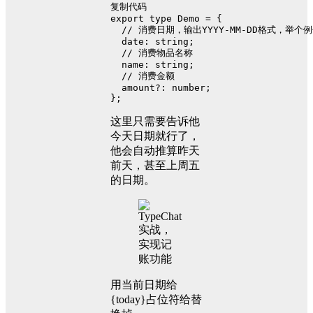
复制代码
export
type
Demo
 = {
// 消费日期，输出YYYY-MM-DD格式，举
date
: 
string
;
// 消费物品名称
name
: 
string
;
// 消费金额
  amount?: 
number
;
};
这里只需要告诉他
今天日期就行了，
他会自动推算昨天
前天，甚至上周五
的日期。
用当前日期给
{today}占位符给替