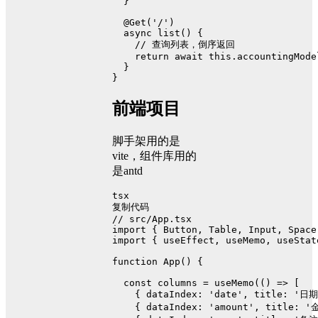
  }
@Get
(
'/'
)
async
list
(
) {
// 查询列表，倒序返回
return
await
this
.
accountingMode
  }
}
前端项目
脚手架用的是
vite，组件库用的
是antd
tsx
复制代码
// src/App.tsx
import
 { 
Button
, 
Table
, 
Input
, 
Space
import
 { useEffect, useMemo, useStat
function
App
(
) {
const
 columns = 
useMemo
(
() =>
 [
    { 
dataIndex
: 
'date'
, 
title
: 
'日期
    { 
dataIndex
: 
'amount'
, 
title
: 
'