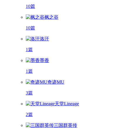
10篇
枫之谷
10篇
洛汗
1篇
墨香
1篇
奇迹MU
3篇
天堂Lineage
2篇
三国群英传