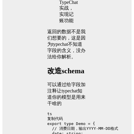
返回的数据不是我
们想要的，这是因
为typechat不知道
字段的含义，没办
法给你解析。
改造schema
可以通过给字段加
注释让typechat知
道你的模型是用来
干啥的
ts
复制代码
export
type
Demo
 = {
// 消费日期，输出YYYY-MM-DD格式
date
: 
string
;