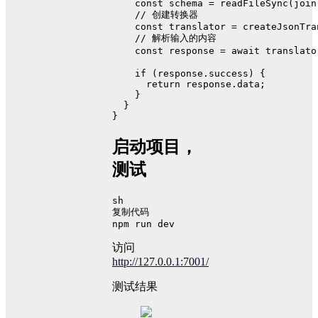
const
 schema = 
readFileSync
(
join
// 创建转换器
const
 translator = createJsonTra
// 解析输入的内容
const
 response = 
await
 translato
if
 (response.
success
) {
return
 response.
data
;
    }
  }
}
启动项目，
测试
sh
复制代码
npm run dev
访问
http://127.0.0.1:7001/
测试结果