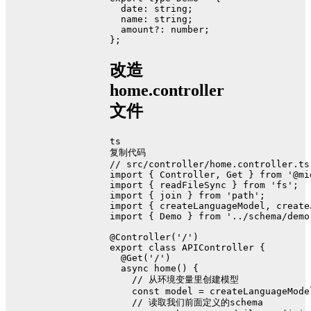
date
: 
string
;
name
: 
string
;
  amount?: 
number
;
};
改造
home.controller
文件
ts
复制代码
// src/controller/home.controller.ts
import
 { 
Controller
, 
Get
 } 
from
'@mi
import
 { readFileSync } 
from
'fs'
;
import
 { join } 
from
'path'
;
import
 { createLanguageModel, create
import
 { 
Demo
 } 
from
'../schema/demo
@Controller
(
'/'
)
export
class
APIController
 {
@Get
(
'/'
)
async
home
(
) {
// 从环境变量里创建模型
const
 model = 
createLanguageMode
// 读取我们前面定义的schema