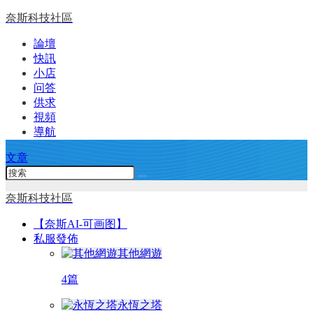
奈斯科技社區
論壇
快訊
小店
问答
供求
視頻
導航
文章
奈斯科技社區
【奈斯AI-可画图】
私服發佈
其他網遊
4篇
永恆之塔