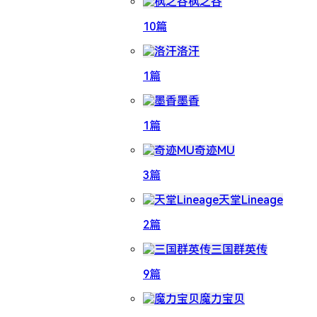
枫之谷
10篇
洛汗
1篇
墨香
1篇
奇迹MU
3篇
天堂Lineage
2篇
三国群英传
9篇
魔力宝贝