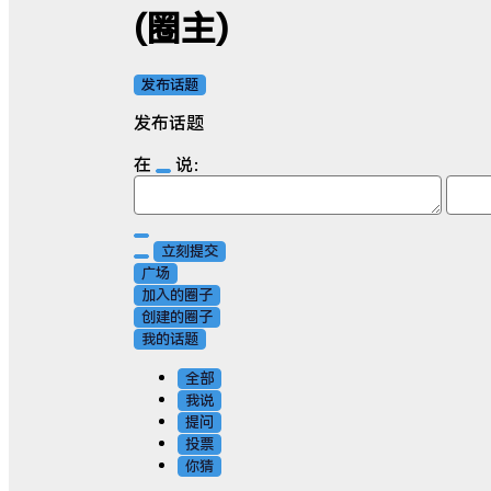
(圈主)
发布话题
发布话题
在
说：
立刻提交
广场
加入的圈子
创建的圈子
我的话题
全部
我说
提问
投票
你猜