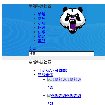
奈斯科技社區
論壇
快訊
小店
问答
供求
視頻
導航
文章
奈斯科技社區
【奈斯AI-可画图】
私服發佈
其他網遊
4篇
永恆之塔
3篇