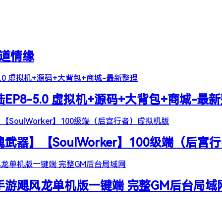
天道情缘
陆EP8-5.0 虚拟机+源码+大背包+商城-最
器】【SoulWorker】100级端（后宫
谷手游飓风龙单机版一键端 完整GM后台局域