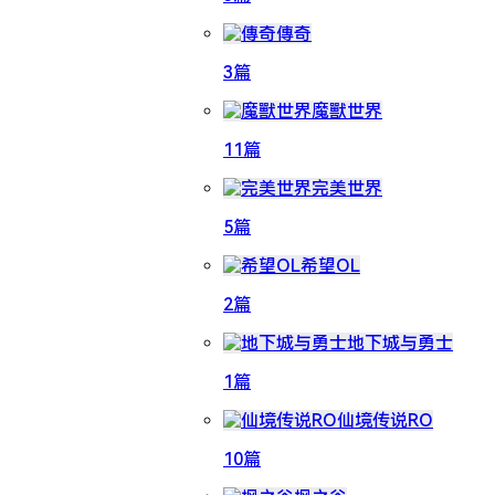
傳奇
3篇
魔獸世界
11篇
完美世界
5篇
希望OL
2篇
地下城与勇士
1篇
仙境传说RO
10篇