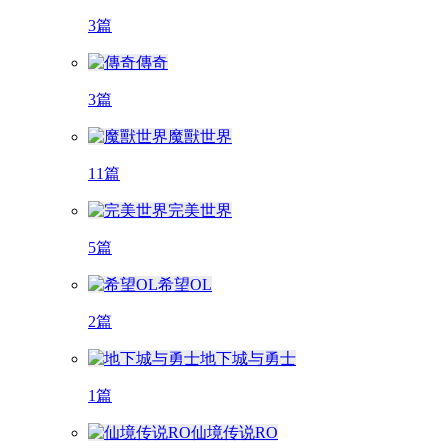
3篇
傳奇
3篇
魔獸世界
11篇
完美世界
5篇
希望OL
2篇
地下城与勇士
1篇
仙境传说RO