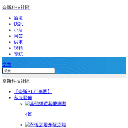
奈斯科技社區
論壇
快訊
小店
问答
供求
視頻
導航
文章
奈斯科技社區
【奈斯AI-可画图】
私服發佈
其他網遊
4篇
永恆之塔