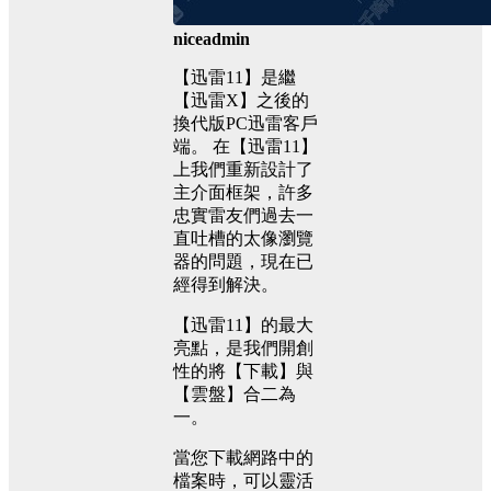
niceadmin
【迅雷11】是繼
【迅雷X】之後的
換代版PC迅雷客戶
端。 在【迅雷11】
上我們重新設計了
主介面框架，許多
忠實雷友們過去一
直吐槽的太像瀏覽
器的問題，現在已
經得到解決。
【迅雷11】的最大
亮點，是我們開創
性的將【下載】與
【雲盤】合二為
一。
當您下載網路中的
檔案時，可以靈活