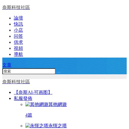
奈斯科技社區
論壇
快訊
小店
问答
供求
視頻
導航
文章
奈斯科技社區
【奈斯AI-可画图】
私服發佈
其他網遊
4篇
永恆之塔