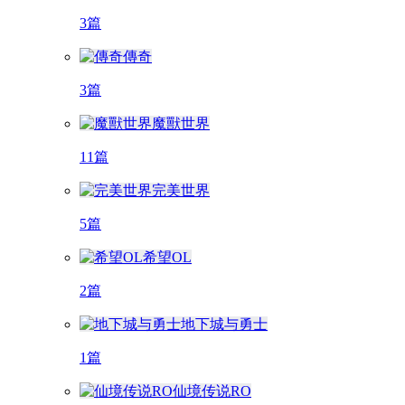
3篇
傳奇
3篇
魔獸世界
11篇
完美世界
5篇
希望OL
2篇
地下城与勇士
1篇
仙境传说RO