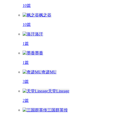
10篇
枫之谷
10篇
洛汗
1篇
墨香
1篇
奇迹MU
3篇
天堂Lineage
2篇
三国群英传