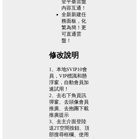
全平臺雲盤
內容互通！
全新新建任
務面板，化
繁為簡！更
可直通雲
盤！
修改說明
1、本地SVIP10會
員，VIP標識和懸
浮窗，自動會員加
速試用！
2、去右下角資訊
彈窗、去頭像會員
推廣、去抱團下載
推廣提示
3、去主介面登陸
送2T空間按鈕、頂
部搜尋框欄、使用