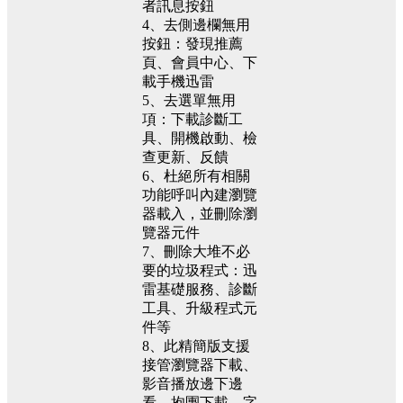
者訊息按鈕
4、去側邊欄無用
按鈕：發現推薦
頁、會員中心、下
載手機迅雷
5、去選單無用
項：下載診斷工
具、開機啟動、檢
查更新、反饋
6、杜絕所有相關
功能呼叫內建瀏覽
器載入，並刪除瀏
覽器元件
7、刪除大堆不必
要的垃圾程式：迅
雷基礎服務、診斷
工具、升級程式元
件等
8、此精簡版支援
接管瀏覽器下載、
影音播放邊下邊
看、抱團下載、字