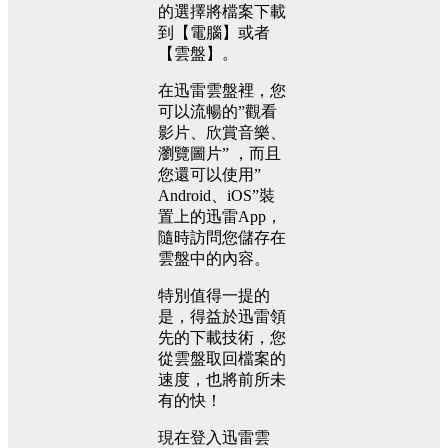
的選擇將檔案下載
到【電腦】或者
【雲盤】。
在迅雷雲盤裡，您
可以流暢的”觀看
影片、欣賞音樂、
瀏覽圖片” ，而且
您還可以使用”
Android、iOS”裝
置上的迅雷App，
隨時訪問您儲存在
雲盤中的內容。
特別值得一提的
是，得益於迅雷領
先的下載技術，您
從雲盤取回檔案的
速度，也將前所未
有的快！
現在登入迅雷雲