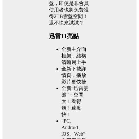
盤，即使是非會員
使用者也將免費獲
得2TB雲盤空間！
還不快來試試？
迅雷11亮點
全新主介面
框架，結構
清晰易上手
全新下載詳
情頁，播放
影片更快捷
全新”迅雷雲
盤”，空間
大！看得
爽！速度
快！
“PC、
Android、
iOS、Web”