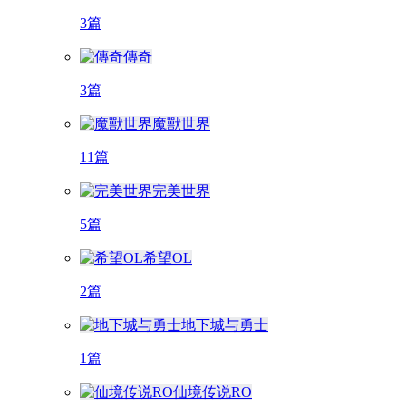
3篇
傳奇
3篇
魔獸世界
11篇
完美世界
5篇
希望OL
2篇
地下城与勇士
1篇
仙境传说RO