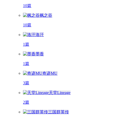
10篇
枫之谷
10篇
洛汗
1篇
墨香
1篇
奇迹MU
3篇
天堂Lineage
2篇
三国群英传