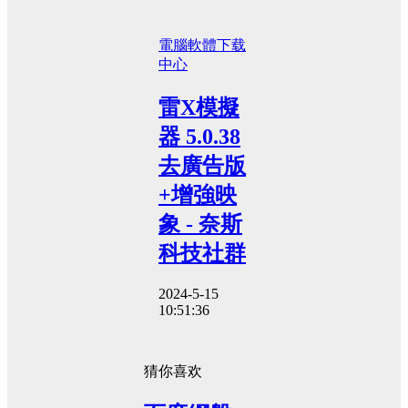
電腦軟體
下载
中心
雷X模擬
器 5.0.38
去廣告版
+增強映
象 - 奈斯
科技社群
2024-5-15
10:51:36
猜你喜欢