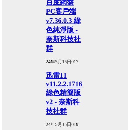
百度網盤
PC客戶端
v7.36.0.3 綠
色純淨版 -
奈斯科技社
群
24年5月15日
0
17
迅雷11
v11.2.2.1716
綠色精簡版
v2 - 奈斯科
技社群
24年5月15日
0
19