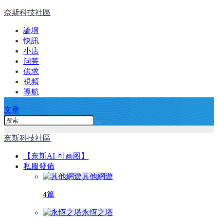
奈斯科技社區
論壇
快訊
小店
问答
供求
視頻
導航
文章
奈斯科技社區
【奈斯AI-可画图】
私服發佈
其他網遊
4篇
永恆之塔