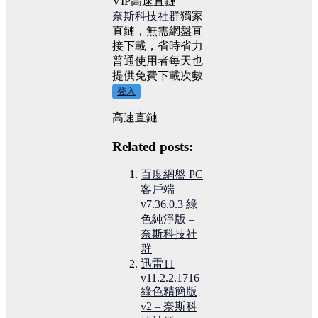
VIP高速直鏈
奈斯科技社群
獨家
直鏈，無需網盤直
接下載，省時省力
普通使用者每天也
提供免費下載次數
登入
高速直鏈
Related posts:
百度網盤 PC
客戶端
v7.36.0.3 綠
色純淨版 –
奈斯科技社
群
迅雷11
v11.2.2.1716
綠色精簡版
v2 – 奈斯科