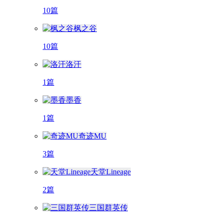
10篇
枫之谷
10篇
洛汗
1篇
墨香
1篇
奇迹MU
3篇
天堂Lineage
2篇
三国群英传