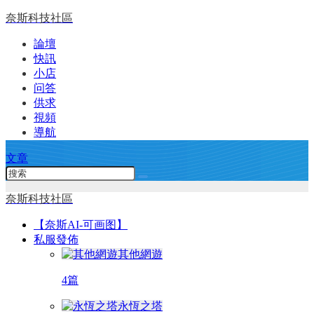
奈斯科技社區
論壇
快訊
小店
问答
供求
視頻
導航
文章
奈斯科技社區
【奈斯AI-可画图】
私服發佈
其他網遊
4篇
永恆之塔