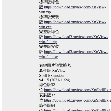
標準版綠色
版
https://download.xnview.com/XnView-
win.zip
標準版安裝
版
https://download.xnview.com/XnView-
win.exe
完整版綠色
版
https://download3.xnview.com/XnView-
win-full.zip
完整版安裝
版
https://download3.xnview.com/XnView-
win-full.exe
右鍵圖片預覽擴充
套件版 XnView
Shell Extension
v4.1.5 (2021/11/24)
綠色版32
位
https://download.xnview.com/XnShellEx.z
安裝版32
位
https://download.xnview.com/XnShellEx.
綠色版64
位
https://download.xnview.com/XnShellEx6