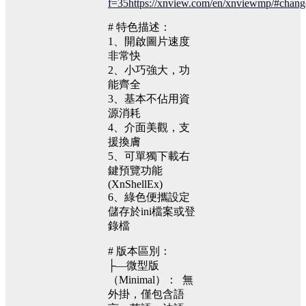
f=35
https://xnview.com/en/xnviewmp/#chang
# 特色描述：
1、開啟圖片速度
非常快
2、小巧強大，功
能齊全
3、基本不佔用資
源消耗
4、介面美觀，支
援換膚
5、可單獨下載右
鍵預覽功能
(XnShellEx)
6、綠色便攜設定
儲存於ini檔案或登
錄檔
# 版本區別：
├—微型版
（Minimal）： 無
外掛，僅包含語