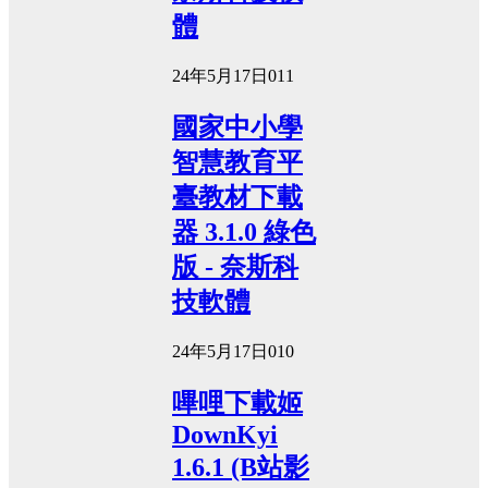
體
24年5月17日
0
11
國家中小學
智慧教育平
臺教材下載
器 3.1.0 綠色
版 - 奈斯科
技軟體
24年5月17日
0
10
嗶哩下載姬
DownKyi
1.6.1 (B站影