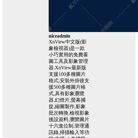
niceadmin
XnView中文版(影
象檢視器)是一款
小巧實用的免費看
圖工具及影象管理
器.XnView最新版
支援100多種圖片
格式,安裝外掛後支
援500多種圖片格
式,具有影象瀏覽
器,幻燈片,螢幕捕
捉,縮圖製作,影象
批次轉換,檢視影象
後設資料,瀏覽圖片
十六進位制,管理通
訊錄,掃描輸入等功