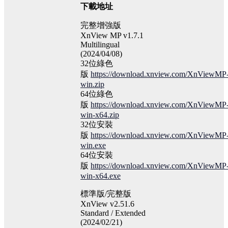
下載地址
完整增強版
XnView MP v1.7.1
Multilingual
(2024/04/08)
32位綠色
版
https://download.xnview.com/XnViewMP
win.zip
64位綠色
版
https://download.xnview.com/XnViewMP
win-x64.zip
32位安裝
版
https://download.xnview.com/XnViewMP
win.exe
64位安裝
版
https://download.xnview.com/XnViewMP
win-x64.exe
標準版/完整版
XnView v2.51.6
Standard / Extended
(2024/02/21)