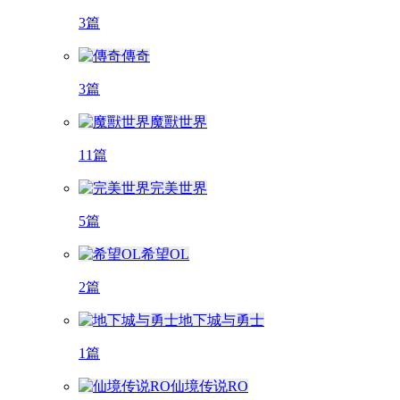
3篇
傳奇
3篇
魔獸世界
11篇
完美世界
5篇
希望OL
2篇
地下城与勇士
1篇
仙境传说RO