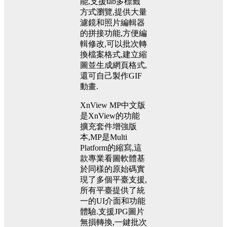
能,支援tab多標籤
方式瀏覽,提供大量
濾鏡和照片編輯器
的拼接功能,方便編
輯修改,可以批次轉
換檔案格式,建立縮
圖並生成網頁格式,
還可自己製作GIF
動畫.
XnView MP中文版
是XnView的功能
擴充套件增強版
本,MP是Multi
Platform的縮寫,這
款專業看圖軟體基
於同樣的原始碼實
現了多個平臺支援,
所有平臺提供了統
一的UI介面和功能
體驗.支援JPG圖片
無損轉換,一鍵批次