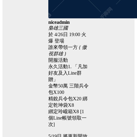
niceadmin
梟雄三國
於
4/26日
19:00
火
爆
登場
誰來帶領一方
{
傲
視群雄
}
開服活動
永久活動1.
「凡加
好友及入Line群
贈」
金幣50萬
三階兵令
包X100
精銳兵令包X20
綁
定乾坤袋X8
綁定玲巄箱X8
[1
個Line帳號領取一
次]
5/19日
將更新開放