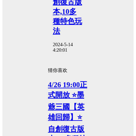
創復古版
本,10多
種特色玩
法
2024-5-14
4:20:01
猜你喜欢
4/26 19:00正
式開放 ⭐墨
爺三國【英
雄回歸】⭐
自創復古版