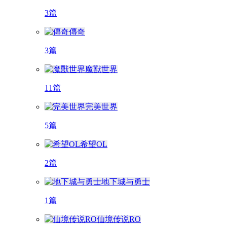
3篇
傳奇
3篇
魔獸世界
11篇
完美世界
5篇
希望OL
2篇
地下城与勇士
1篇
仙境传说RO