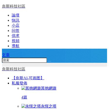
奈斯科技社區
論壇
快訊
小店
问答
供求
視頻
導航
文章
奈斯科技社區
【奈斯AI-可画图】
私服發佈
其他網遊
4篇
永恆之塔