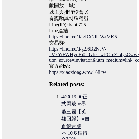
數開放二城)
城主與排行榜會另
有獎勵與特殊稱號
Line(ID):
bab0725
Line連結:
https://line.me/ti/p/BX2fHWaMK5
交易群:
https://line.me/ti/g2/6B2NJV-
_V7YiFWHypEi0iOvb21wPOmZu4ysCww
utm_source=invitation&utm_medium=link_c
官方網站:
https://xiaoxiong.wow168.tw
Related posts:
4/26 19:00正
式開放 ⭐墨
爺三國【英
雄回歸】⭐自
創復古版
本,10多種特