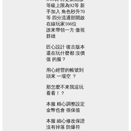
等級上限為92等
新
手加入
角色秒升70
等
四分流通部開啟
在線玩家166位
誰來帶領一方
傲視
群雄
匠心設計
復古版本
還在玩什麼都
沒價
值
的服？
用心經營的帳號到
頭來
一場空
？
那怎麼不來我這玩
看看！？
本服
精心調整設定
金幣也會
很保值
本服
細心修改保證
沒有掉落
防爆符