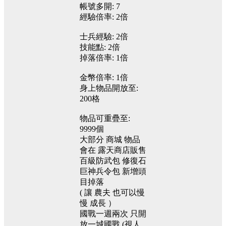
帳號多開:
7
經驗倍率:
2倍
士兵經驗:
2倍
技能點:
2倍
掉落倍率:
1倍
金幣倍率:
1倍
身上物品開放至:
200格
物品可重疊至:
9999個
大部分
商城
物品
會在
露天商店販售
百級防武包
修復石
巨神兵令包
新增頭
目掉落
(
讓
農夫
也可以慢
慢
成長
）
國戰一週兩次 只開
放一城國戰 (視人