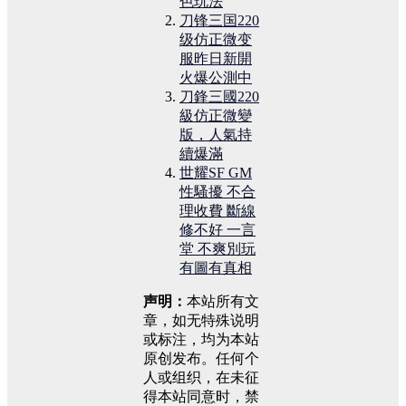
色玩法
刀锋三国220
级仿正微变
服昨日新開
火爆公測中
刀鋒三國220
級仿正微變
版，人氣持
續爆滿
世耀SF GM
性騷擾 不合
理收費 斷線
修不好 一言
堂 不爽別玩
有圖有真相
声明：
本站所有文
章，如无特殊说明
或标注，均为本站
原创发布。任何个
人或组织，在未征
得本站同意时，禁