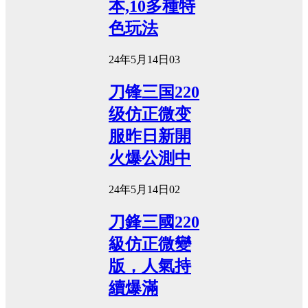
本,10多種特
色玩法
24年5月14日
0
3
刀锋三国220
级仿正微变
服昨日新開
火爆公測中
24年5月14日
0
2
刀鋒三國220
級仿正微變
版，人氣持
續爆滿