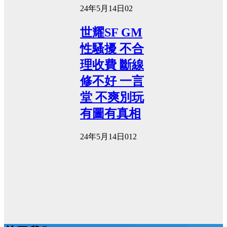
24年5月14日
0
2
世耀SF GM
性騷擾 不合
理收費 斷線
修不好 一言
堂 不爽別玩
有圖有真相
24年5月14日
0
12