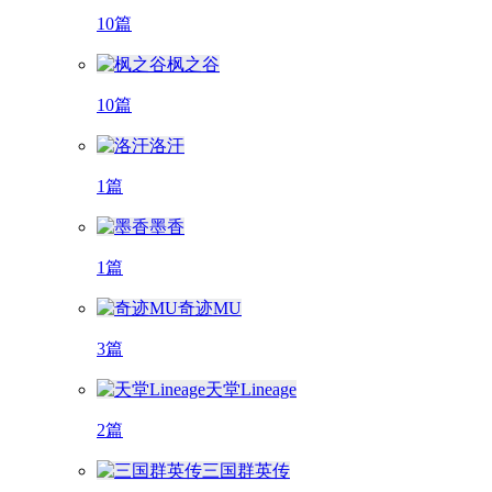
10篇
枫之谷
10篇
洛汗
1篇
墨香
1篇
奇迹MU
3篇
天堂Lineage
2篇
三国群英传