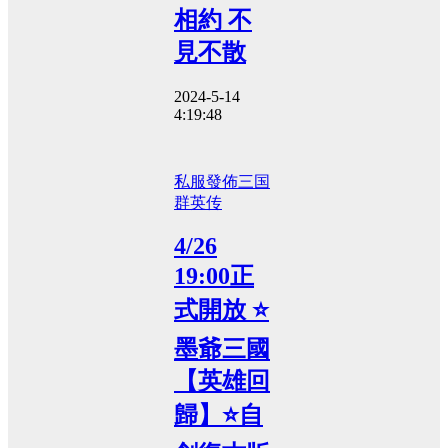
相約 不
見不散
2024-5-14
4:19:48
私服發佈
三国
群英传
4/26
19:00正
式開放 ⭐
墨爺三國
【英雄回
歸】⭐自