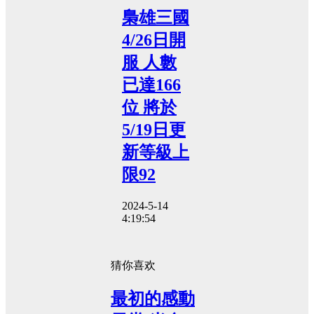
梟雄三國
4/26日開
服 人數
已達166
位 將於
5/19日更
新等級上
限92
2024-5-14
4:19:54
猜你喜欢
最初的感動