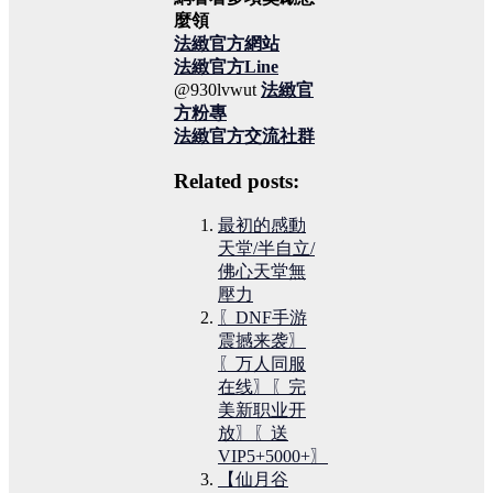
麼領
法緻官方網站
法緻官方Line
@930lvwut
法緻官
方粉專
法緻官方交流社群
Related posts:
最初的感動
天堂/半自立/
佛心天堂無
壓力
〖DNF手游
震撼来袭〗
〖万人同服
在线〗〖完
美新职业开
放〗〖送
VIP5+5000+〗
【仙月谷