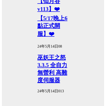
【仙月谷
v113】❤️
【5/17晚上6
點正式開
服】❤️
24年5月14日
0
8
巫妖王之怒
3.3.5 全自力
無營利 高難
度伺服器
24年5月14日
0
13