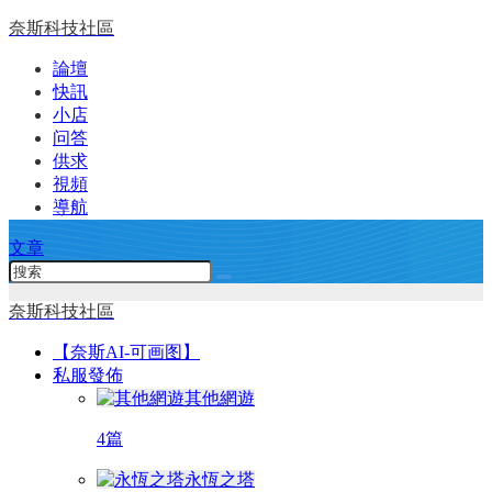
奈斯科技社區
論壇
快訊
小店
问答
供求
視頻
導航
文章
奈斯科技社區
【奈斯AI-可画图】
私服發佈
其他網遊
4篇
永恆之塔