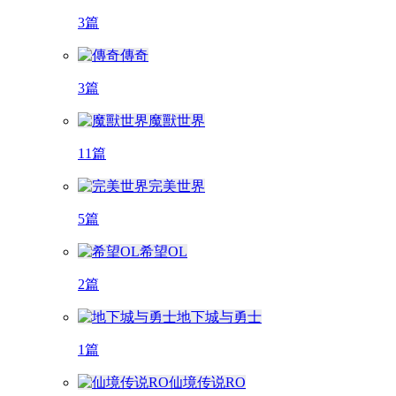
3篇
傳奇
3篇
魔獸世界
11篇
完美世界
5篇
希望OL
2篇
地下城与勇士
1篇
仙境传说RO