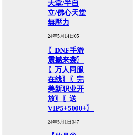
天堂/半自
立/佛心天堂
無壓力
24年5月14日
0
5
〖DNF手游
震撼来袭〗
〖万人同服
在线〗〖完
美新职业开
放〗〖送
VIP5+5000+〗
24年5月1日
0
47