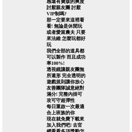
感還有寶版的爽度
討厭親友團 討厭
VIP制嗎?
那一定要來這裡看
看!
無論是休閒玩
或者愛當農夫
只要
來法緻 怎麼玩都好
玩
我們全部的道具都
可以製作
而且成功
率100%!
透視鏡讓親友團無
所遁形
完全透明的
遊戲規則讓你放心
友善團隊誠意絕對
滿分!
完整內掛可
攻可守超彈性
每日重啟一次最適
合上班族的你
現在就免費下載來
加入我們吧!
去官
網看看多項獎勵怎