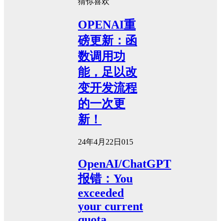
猜你喜欢
OPENAI重
磅更新：函
数调用功
能，足以改
变开发流程
的一次更
新！
24年4月22日
0
15
OpenAI/ChatGPT
报错：You
exceeded
your current
quota,