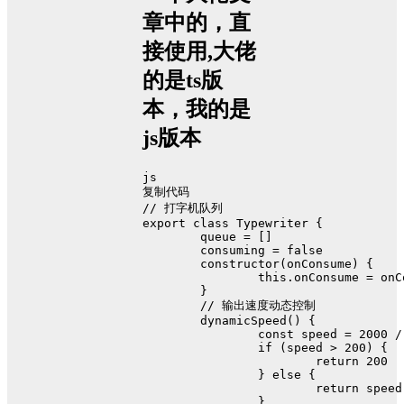
章中的，直
接使用,大佬
的是ts版
本，我的是
js版本
js
复制代码
// 打字机队列
export
class
Typewriter
 {
	queue = []
	consuming = 
false
constructor
(
onConsume
) {
this
.
onConsume
 = onC
	}
// 输出速度动态控制
dynamicSpeed
(
) {
const
 speed = 
2000
 /
if
 (speed > 
200
) {
return
200
		} 
else
 {
return
 speed
		}