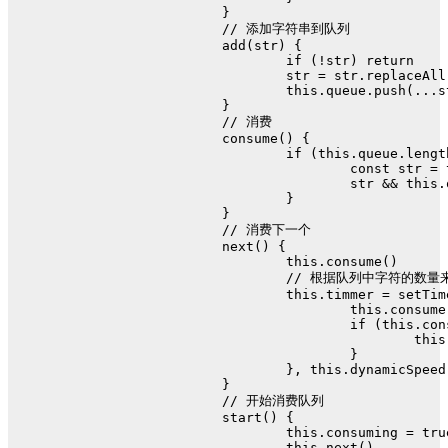
	}
// 添加字符串到队列
add
(
str
) {
if
 (!str) 
return
		str = str.
replaceAll
this
.
queue
.
push
(...s
	}
// 消费
consume
(
) {
if
 (
this
.
queue
.
lengt
const
 str = 
			str && 
this
.
		}
	}
// 消费下一个
next
(
) {
this
.
consume
()
// 根据队列中字符的数
this
.
timmer
 = 
setTim
this
.
consume
if
 (
this
.
con
this
			}
		}, 
this
.
dynamicSpeed
	}
// 开始消费队列
start
(
) {
this
.
consuming
 = 
tru
this
.
next
()