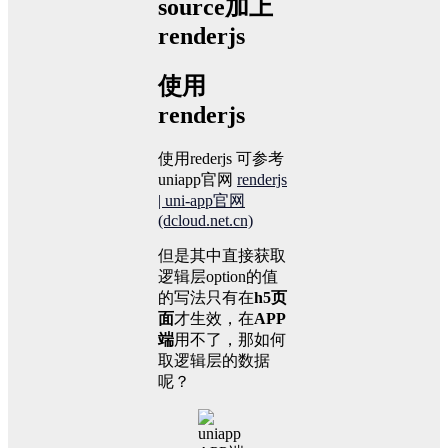
source加上
renderjs
使用
renderjs
使用rederjs 可参考
uniapp官网
renderjs
| uni-app官网
(dcloud.net.cn)
但是其中直接获取
逻辑层option的值
的写法只有在
h5页
面
才生效，在
APP
端
用不了，那如何
取逻辑层的数据
呢？