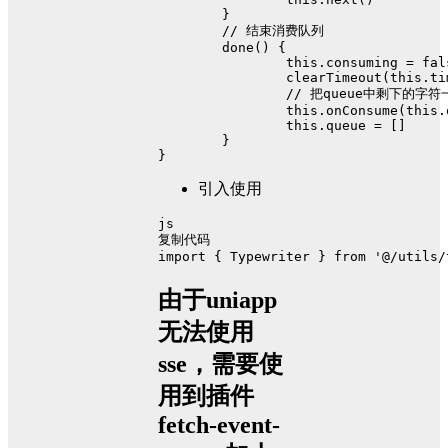
	}
// 结束消费队列
done
(
) {
this
.
consuming
 = 
fal
clearTimeout
(
this
.
ti
// 把queue中剩下的字
this
.
onConsume
(
this
.
this
.
queue
 = []
	}
}
引入使用
js
复制代码
import
 { 
Typewriter
 } 
from
'@/utils/
由于uniapp
无法使用
sse，需要使
用到插件
fetch-event-