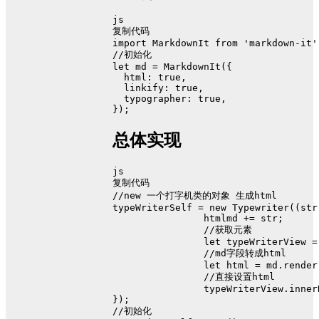
js
复制代码
import
MarkdownIt
from
'markdown-it'
//初始化
let
 md = 
MarkdownIt
({
html
: 
true
,
linkify
: 
true
,
typographer
: 
true
,
});
总体实现
js
复制代码
//new 一个打字机类的对象 生成html
typeWriterSelf = 
new
Typewriter
(
(
str
		htmlmd += str;
//获取元素
let
 typeWriterView =
//md字段转成html
let
 html = md.
render
//直接设置html
		typeWriterView.
inner
});
//初始化