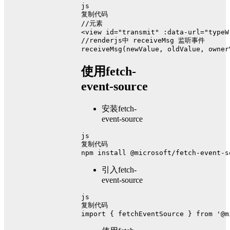
js
复制代码
//元素
<view id=
"transmit"
 :data-url=
"typeW
//renderjs中 receiveMsg 监听事件
receiveMsg
(
newValue, oldValue, owner
使用fetch-
event-source
安装fetch-
event-source
js
复制代码
npm install @microsoft/fetch-event-s
引入fetch-
event-source
js
复制代码
import
 { fetchEventSource } 
from
'@m