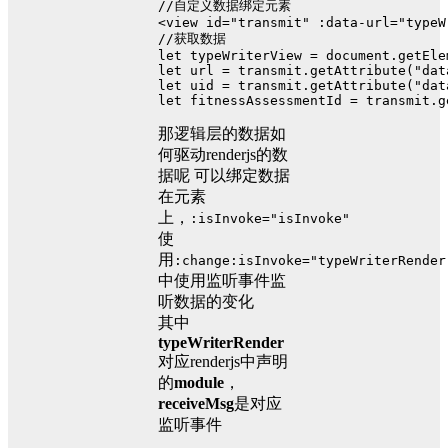
//自定义数据绑定元素
<view id=
"transmit"
 :data-url=
"typeW
//获取数据
let
 typeWriterView = 
document
.
getEle
let
 url = transmit.
getAttribute
(
"dat
let
 uid = transmit.
getAttribute
(
"dat
let
 fitnessAssessmentId = transmit.
g
那逻辑层的数据如
何驱动renderjs的数
据呢 可以绑定数据
在元素
上，
:isInvoke="isInvoke"
使
用
:change:isInvoke="typeWriterRender
中使用监听事件监
听数据的变化
其中
typeWriterRender
对应renderjs中声明
的
module
，
receiveMsg
是对应
监听事件