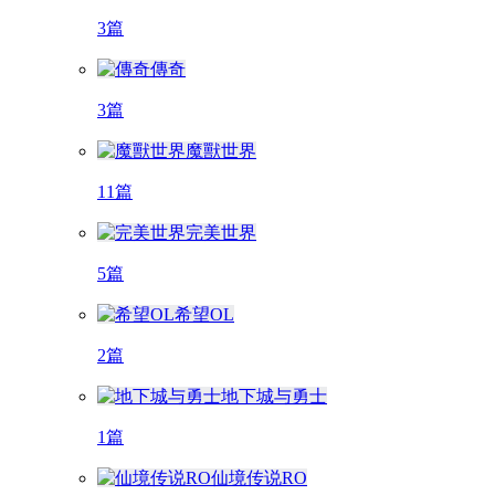
3篇
傳奇
3篇
魔獸世界
11篇
完美世界
5篇
希望OL
2篇
地下城与勇士
1篇
仙境传说RO