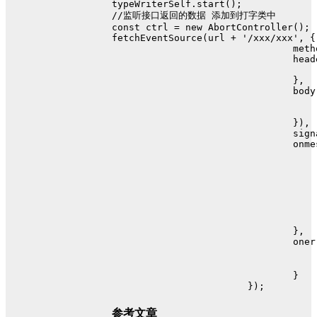
typeWriterSelf.
start
();
//监听接口返回的数据 添加到打字类中
const
 ctrl = 
new
AbortController
();
fetchEventSource
(url + 
'/xxx/xxx'
, {
meth
head
				},
body
				}),
sign
onme
				},
oner
				}
			});
参考文章