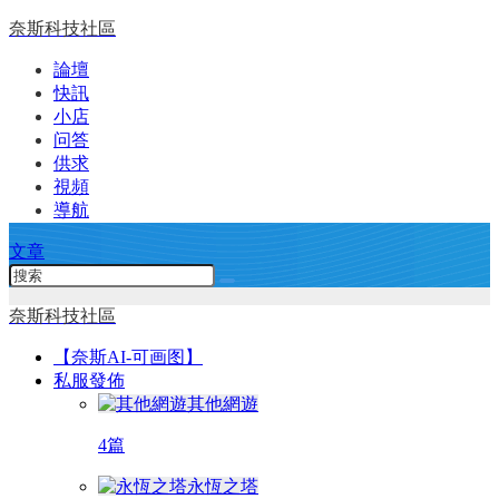
奈斯科技社區
論壇
快訊
小店
问答
供求
視頻
導航
文章
奈斯科技社區
【奈斯AI-可画图】
私服發佈
其他網遊
4篇
永恆之塔