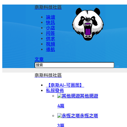
奈斯科技社區
論壇
快訊
小店
问答
供求
視頻
導航
文章
奈斯科技社區
【奈斯AI-可画图】
私服發佈
其他網遊
4篇
永恆之塔
3篇