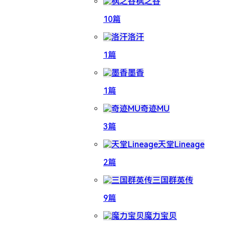
枫之谷
10篇
洛汗
1篇
墨香
1篇
奇迹MU
3篇
天堂Lineage
2篇
三国群英传
9篇
魔力宝贝