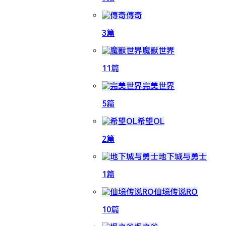
傳奇
3篇
魔獸世界
11篇
完美世界
5篇
希望OL
2篇
地下城与勇士
1篇
仙境传说RO
10篇