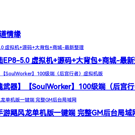
天道情缘
陆EP8-5.0 虚拟机+源码+大背包+商城-最
器】【SoulWorker】100级端（后宫
谷手游飓风龙单机版一键端 完整GM后台局域