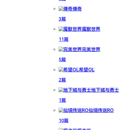
傳奇
3篇
魔獸世界
11篇
完美世界
5篇
希望OL
2篇
地下城与勇士
1篇
仙境传说RO
10篇