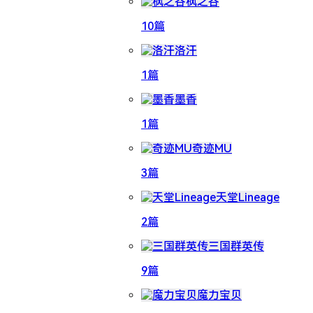
枫之谷
10篇
洛汗
1篇
墨香
1篇
奇迹MU
3篇
天堂Lineage
2篇
三国群英传
9篇
魔力宝贝