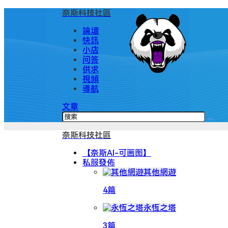
奈斯科技社區
論壇
快訊
小店
问答
供求
視頻
導航
文章
奈斯科技社區
【奈斯AI-可画图】
私服發佈
其他網遊
4篇
永恆之塔
3篇