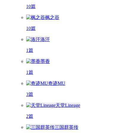
10篇
枫之谷
10篇
洛汗
1篇
墨香
1篇
奇迹MU
3篇
天堂Lineage
2篇
三国群英传