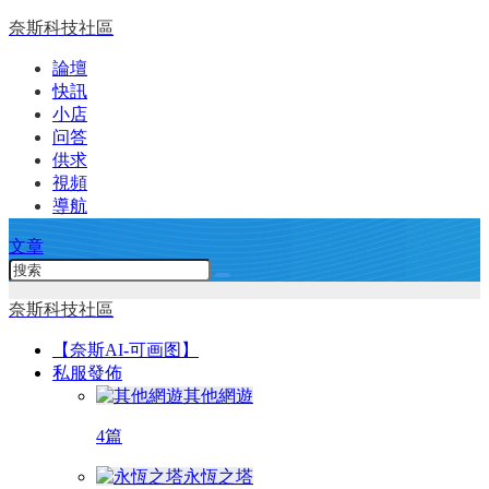
奈斯科技社區
論壇
快訊
小店
问答
供求
視頻
導航
文章
奈斯科技社區
【奈斯AI-可画图】
私服發佈
其他網遊
4篇
永恆之塔