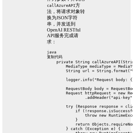
方
callAzureAPI
法，将请求对象转
换为JSON字符
串，并发送到
OpenAI RESTful
API服务完成请
求：
java
复制代码
private
 String 
callAzureAPI
(Stri
MediaType
mediaType
=
 MediaT
String
url
=
 String.format(
"
        logger.info(
"Request body: {
RequestBody
body
=
 RequestBo
Request
httpRequest
=
new
Re
                .addHeader(
"api-key"
try
 (
Response
response
=
 cli
if
 (!response.isSuccessf
throw
new
RuntimeExc
            }
return
 Objects.requireNo
        } 
catch
 (Exception e) {