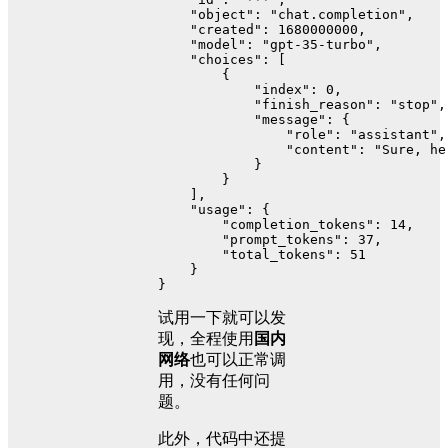
"object"
:
"chat.completion"
,
"created"
:
1680000000
,
"model"
:
"gpt-35-turbo"
,
"choices"
:
[
{
"index"
:
0
,
"finish_reason"
:
"stop"
,
"message"
:
{
"role"
:
"assistant"
,
"content"
:
"Sure, he
}
}
]
,
"usage"
:
{
"completion_tokens"
:
14
,
"prompt_tokens"
:
37
,
"total_tokens"
:
51
}
}
试用一下就可以发
现，全程使用
国内
网络
也可以正常调
用，没有任何问
题。
此外，代码中还提