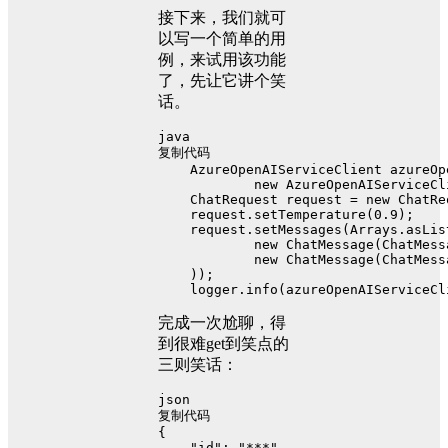
接下来，我们就可
以写一个简单的用
例，来试用该功能
了，先让它讲个笑
话。
java
复制代码
AzureOpenAIServiceClient
azureOp
new
AzureOpenAIServiceCl
ChatRequest
request
=
new
ChatRe
    request.setTemperature(
0.9
);
    request.setMessages(Arrays.asLis
new
ChatMessage
(ChatMess
new
ChatMessage
(ChatMess
    ));
    logger.info(azureOpenAIServiceCl
完成一次尬聊，得
到很难get到笑点的
三则笑话：
json
复制代码
{
"id"
:
"***"
,