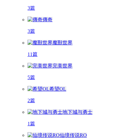
3篇
傳奇
3篇
魔獸世界
11篇
完美世界
5篇
希望OL
2篇
地下城与勇士
1篇
仙境传说RO