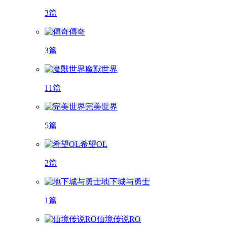
3篇
傳奇
3篇
魔獸世界
11篇
完美世界
5篇
希望OL
2篇
地下城与勇士
1篇
仙境传说RO