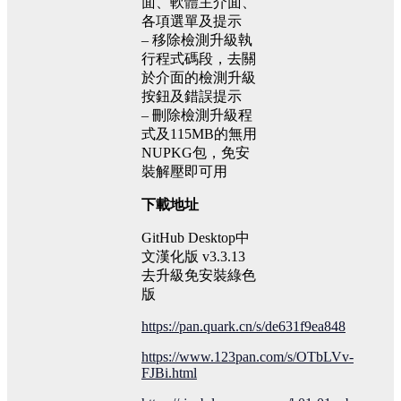
面、軟體主介面、
各項選單及提示
– 移除檢測升級執
行程式碼段，去關
於介面的檢測升級
按鈕及錯誤提示
– 刪除檢測升級程
式及115MB的無用
NUPKG包，免安
裝解壓即可用
下載地址
GitHub Desktop中
文漢化版 v3.3.13
去升級免安裝綠色
版
https://pan.quark.cn/s/de631f9ea848
https://www.123pan.com/s/OTbLVv-
FJBi.html