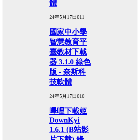
體
24年5月17日
0
11
國家中小學
智慧教育平
臺教材下載
器 3.1.0 綠色
版 - 奈斯科
技軟體
24年5月17日
0
10
嗶哩下載姬
DownKyi
1.6.1 (B站影
片下載) 綠