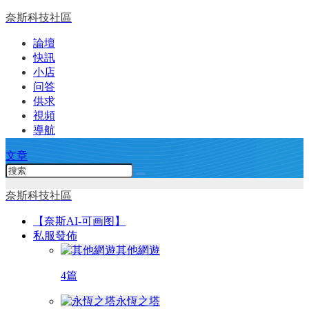
奈斯科技社區
論壇
快訊
小店
问答
供求
視頻
導航
文章
奈斯科技社區
【奈斯AI-可画图】
私服發佈
其他網遊
4篇
永恆之塔