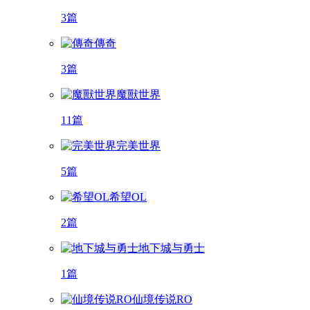
3篇
傳奇
3篇
魔獸世界
11篇
完美世界
5篇
希望OL
2篇
地下城与勇士
1篇
仙境传说RO