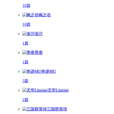
10篇
枫之谷
10篇
洛汗
1篇
墨香
1篇
奇迹MU
3篇
天堂Lineage
2篇
三国群英传