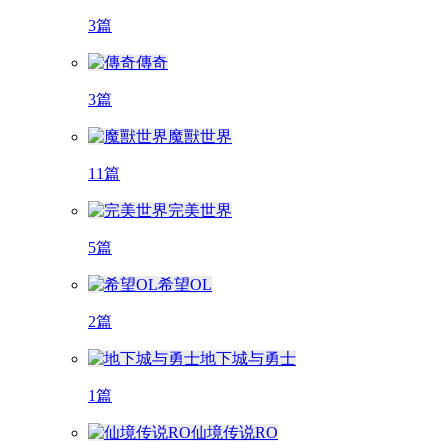
3篇
傳奇
3篇
魔獸世界
11篇
完美世界
5篇
希望OL
2篇
地下城与勇士
1篇
仙境传说RO