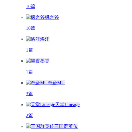
10篇
枫之谷
10篇
洛汗
1篇
墨香
1篇
奇迹MU
3篇
天堂Lineage
2篇
三国群英传