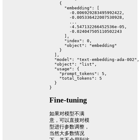
{
"embedding"
:
[
-0.006929283495992422
,
-0.005336422007530928
,
        ...
-4.547132266452536e-05
,
-0.024047505110502243
]
,
"index"
:
0
,
"object"
:
"embedding"
}
]
,
"model"
:
"text-embedding-ada-002"
,
"object"
:
"list"
,
"usage"
:
{
"prompt_tokens"
:
5
,
"total_tokens"
:
5
}
}
Fine-tuning
如果对模型不满
意，可以直接对模
型进行参数调整，
当然大多数情况
下，并不会用到这