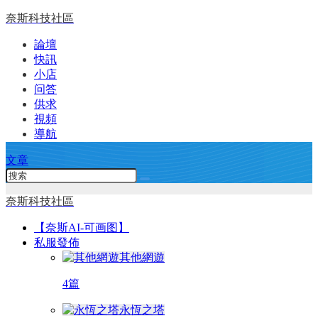
奈斯科技社區
論壇
快訊
小店
问答
供求
視頻
導航
文章
奈斯科技社區
【奈斯AI-可画图】
私服發佈
其他網遊
4篇
永恆之塔