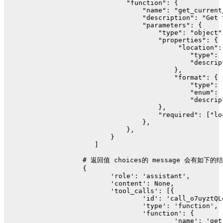
"function"
: {
"name"
: 
"get_current
"description"
: 
"Get 
"parameters"
: {
"type"
: 
"object"
"properties"
: {
"location"
:
"type"
: 
"descrip
                        },
"format"
: {
"type"
: 
"enum"
: 
"descrip
                    },
"required"
: [
"lo
                },
            },
        }
    ]
# 返回值 choices的 message 会有如下的
 {
'role'
: 
'assistant'
,
'content'
: 
None
,
'tool_calls'
: [{
'id'
: 
'call_o7uyztQL
'type'
: 
'function'
,
'function'
: {
'name'
: 
'get