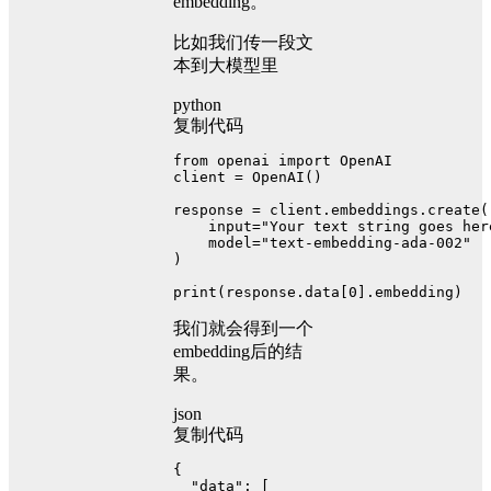
embedding。
比如我们传一段文
本到大模型里
python
复制代码
from
 openai 
import
 OpenAI
client = OpenAI()
response = client.embeddings.create(
input
=
"Your text string goes her
    model=
"text-embedding-ada-002"
)
print
(response.data[
0
].embedding)
我们就会得到一个
embedding后的结
果。
json
复制代码
{
"data"
:
[