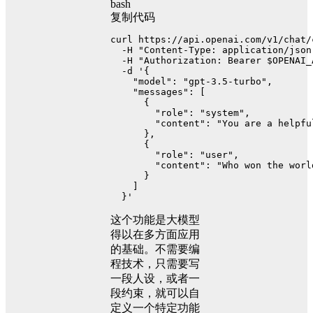
bash
复制代码
curl https://api.openai.com/v1/chat/
  -H 
"Content-Type: application/json
  -H 
"Authorization: Bearer 
$OPENAI_
  -d 
'{
    "model": "gpt-3.5-turbo",
    "messages": [
      {
        "role": "system",
        "content": "You are a helpfu
      },
      {
        "role": "user",
        "content": "Who won the worl
      }
    ]
  }'
这个功能是大模型
得以在多方面应用
的基础。不需要编
程技术，只需要写
一段人设，或者一
段约束，就可以自
定义一个特定功能