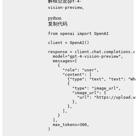
解模型是
gpt-4-
。
vision-preview
python
复制代码
from
 openai 
import
 OpenAI
client = OpenAI()
response = client.chat.completions.c
  model=
"gpt-4-vision-preview"
,
  messages=[
    {
"role"
: 
"user"
,
"content"
: [
        {
"type"
: 
"text"
, 
"text"
: 
"Wh
        {
"type"
: 
"image_url"
,
"image_url"
: {
"url"
: 
"https://upload.w
          },
        },
      ],
    }
  ],
  max_tokens=
300
,
)