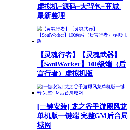
虚拟机+源码+大背包+商城-
最新整理
【灵魂行者】【灵魂武器】
【SoulWorker】100级端（后
宫行者）虚拟机版
[一键安装] 龙之谷手游飓风龙
单机版一键端 完整GM后台局
域网