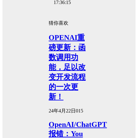
17:36:15
猜你喜欢
OPENAI重
磅更新：函
数调用功
能，足以改
变开发流程
的一次更
新！
24年4月22日
0
15
OpenAI/ChatGPT
报错：You