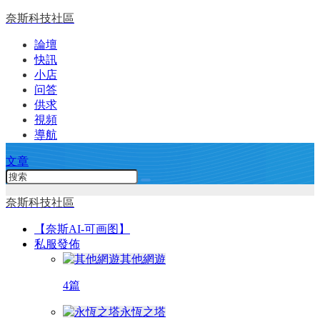
奈斯科技社區
論壇
快訊
小店
问答
供求
視頻
導航
文章
奈斯科技社區
【奈斯AI-可画图】
私服發佈
其他網遊
4篇
永恆之塔