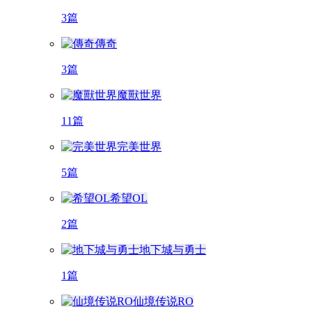
3篇
傳奇
3篇
魔獸世界
11篇
完美世界
5篇
希望OL
2篇
地下城与勇士
1篇
仙境传说RO