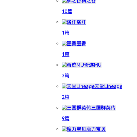
枫之谷
10篇
洛汗
1篇
墨香
1篇
奇迹MU
3篇
天堂Lineage
2篇
三国群英传
9篇
魔力宝贝