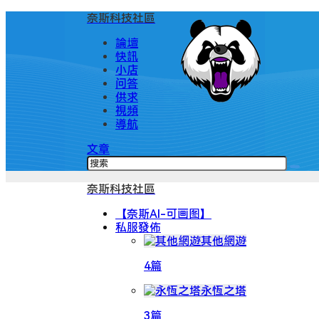
奈斯科技社區
論壇
快訊
小店
问答
供求
視頻
導航
文章
奈斯科技社區
【奈斯AI-可画图】
私服發佈
其他網遊
4篇
永恆之塔
3篇