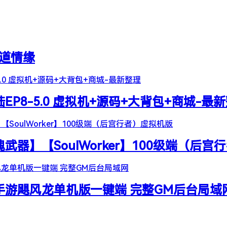
天道情缘
陆EP8-5.0 虚拟机+源码+大背包+商城-最
器】【SoulWorker】100级端（后宫
谷手游飓风龙单机版一键端 完整GM后台局域