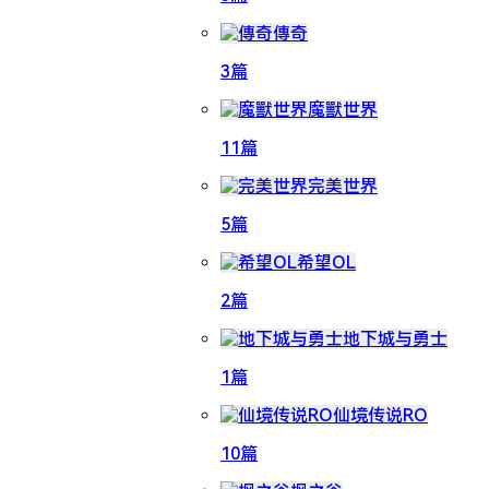
傳奇
3篇
魔獸世界
11篇
完美世界
5篇
希望OL
2篇
地下城与勇士
1篇
仙境传说RO
10篇