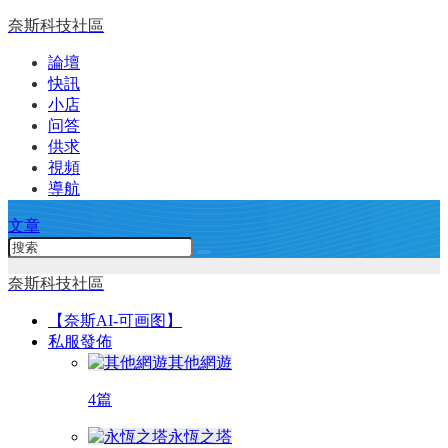
奈斯科技社區
論壇
快訊
小店
问答
供求
視頻
導航
文章
奈斯科技社區
【奈斯AI-可画图】
私服發佈
其他網遊
4篇
永恆之塔