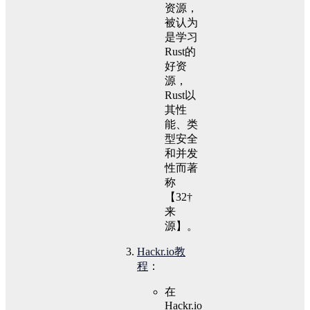
资源，
被认为
是学习
Rust的
好资
源，
Rust以
其性
能、类
型安全
和并发
性而著
称
【32†
来
源】。
Hackr.io教
程
：
在
Hackr.io