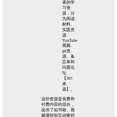
者的学
习资
源，分
为阅读
材料、
实践资
源、
YouTube
视频、
git资
源、备
忘单和
问题论
坛
【36†
来
源】。
这些资源是免费和
付费内容的混合，
提供了如书籍、视
频课程和互动教程