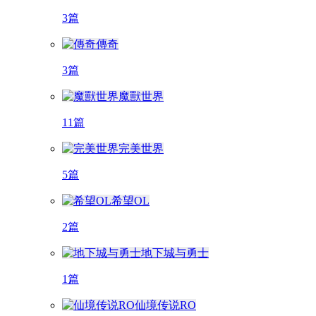
3篇
傳奇
3篇
魔獸世界
11篇
完美世界
5篇
希望OL
2篇
地下城与勇士
1篇
仙境传说RO