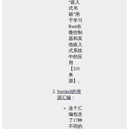
“嵌入
式书
籍”用
于学习
Rust在
微控制
器和其
他嵌入
式系统
中的应
用
【33†
来
源】。
Serokell的资
源汇编
：
这个汇
编包含
了17种
不同的