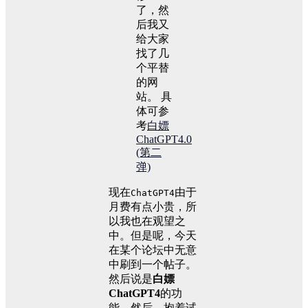
了，然
后我又
给大家
找了几
个平替
的网
站。 具
体可参
考
白嫖
ChatGPT4.0
(第二
弹)
现在
由于
ChatGPT4
月费有点小贵，所
以我也在观望之
中。但是呢，今天
在某个论坛中无意
中刷到一个帖子。
然后说是
白嫖
ChatGPT4
的功
能。然后，抱着试