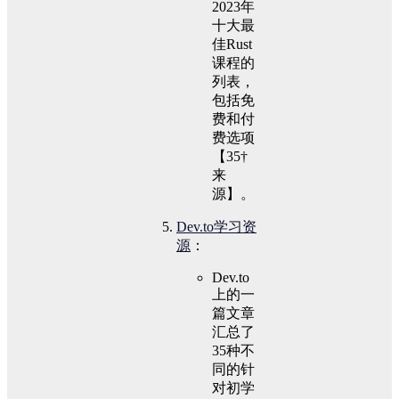
2023年
十大最
佳Rust
课程的
列表，
包括免
费和付
费选项
【35†
来
源】。
Dev.to学习资
源
：
Dev.to
上的一
篇文章
汇总了
35种不
同的针
对初学