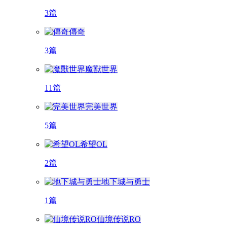
3篇
傳奇
3篇
魔獸世界
11篇
完美世界
5篇
希望OL
2篇
地下城与勇士
1篇
仙境传说RO