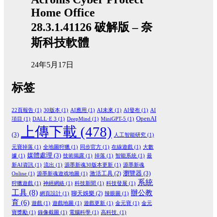
Home Office
28.3.1.41126 破解版 – 奈
斯科技軟體
24年5月17日
标签
22頁報告
(1)
30版本
(1)
AI應用
(1)
AI未來
(1)
AI發布
(1)
AI
OpenAI
項目
(1)
DALL·E 3
(1)
DeepMind
(1)
MiniGPT-5
(1)
上傳下載
(478)
(3)
人工智能研究
(1)
元寶掉落
(1)
全地圖狩獵
(1)
同步官方
(1)
在線遊戲
(1)
大數
媒體處理
(3)
據
(1)
技術揭露
(1)
掉落
(1)
智能系統
(1)
最
新AI資訊
(1)
流出
(1)
源墨新魂30版本更新
(1)
源墨新魂
瀏覽器
(3)
激活工具
(2)
Online
(1)
源墨新魂遊戏地圖
(1)
系統
狩獵遊戲
(1)
神經網絡
(1)
科技新聞
(1)
科技發展
(1)
工具
(8)
辦公教
聊天娛樂
(2)
網頁設計
(1)
辣眼圖
(1)
育
(6)
遊戲
(1)
遊戲地圖
(1)
遊戲更新
(1)
金元寶
(1)
金元
寶獎勵
(1)
錄像截圖
(1)
電腦科學
(1)
高科技.
(1)