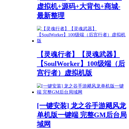
虚拟机+源码+大背包+商城-
最新整理
【灵魂行者】【灵魂武器】
【SoulWorker】100级端（后
宫行者）虚拟机版
[一键安装] 龙之谷手游飓风龙
单机版一键端 完整GM后台局
域网