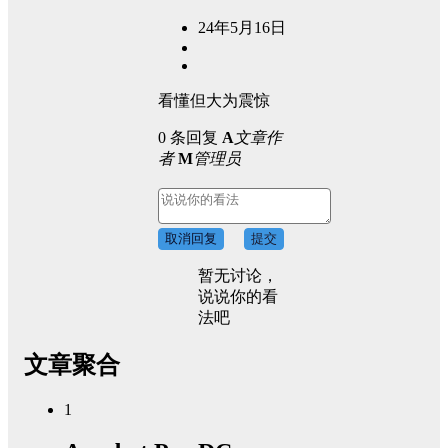
24年5月16日
看懂但大为震惊
0 条回复
A
文章作
者
M
管理员
取消回复
提交
暂无讨论，
说说你的看
法吧
文章聚合
1