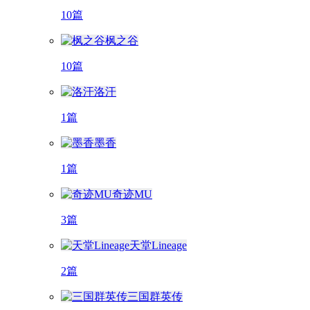
10篇
枫之谷
10篇
洛汗
1篇
墨香
1篇
奇迹MU
3篇
天堂Lineage
2篇
三国群英传