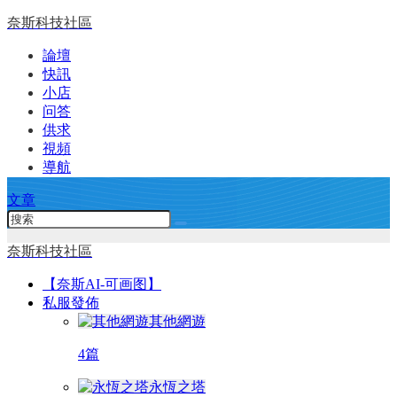
奈斯科技社區
論壇
快訊
小店
问答
供求
視頻
導航
文章
奈斯科技社區
【奈斯AI-可画图】
私服發佈
其他網遊
4篇
永恆之塔