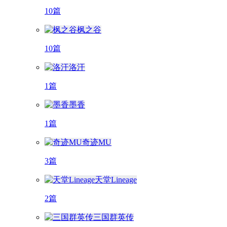
10篇
枫之谷
10篇
洛汗
1篇
墨香
1篇
奇迹MU
3篇
天堂Lineage
2篇
三国群英传