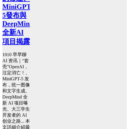
MiniGPT-
5發布與
DeepMind
全新AI
項目揭露
1010 早早聊
AI 资讯｜“套
壳”OpenAI，
注定消亡！、
MiniGPT-5 发
布，统一图像
和文字生成、
DeepMind 全
新 AI 项目曝
光、大三学生
开发者的 AI
创业之路... 本
文詳細介紹最