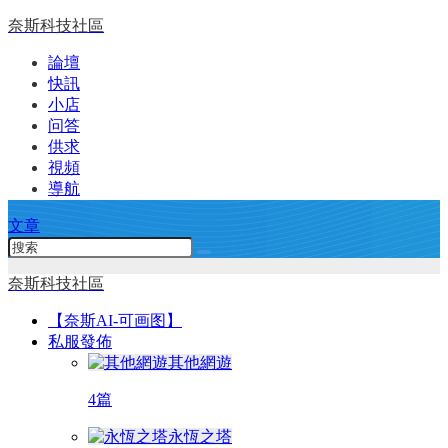
奈斯科技社區
論壇
快訊
小店
问答
供求
視頻
導航
文章
奈斯科技社區
【奈斯AI-可画图】
私服發佈
其他網遊
4篇
永恆之塔