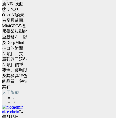
新AI科技動
態，包括
OpenAI的未
來發展藍圖、
MiniGPT-5機
器學習模型的
全新發布，以
及DeepMind
推出的嶄新
AI項目。文
章強調了這些
AI項目的重
要性、優勢以
及其獨具特色
的品質，包括
其在…
人工智能
2
0
niceadmin
24
年5月6日