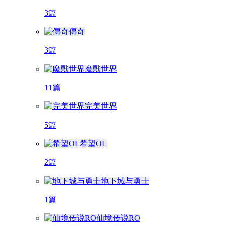
3篇
傳奇
3篇
魔獸世界
11篇
完美世界
5篇
希望OL
2篇
地下城与勇士
1篇
仙境传说RO