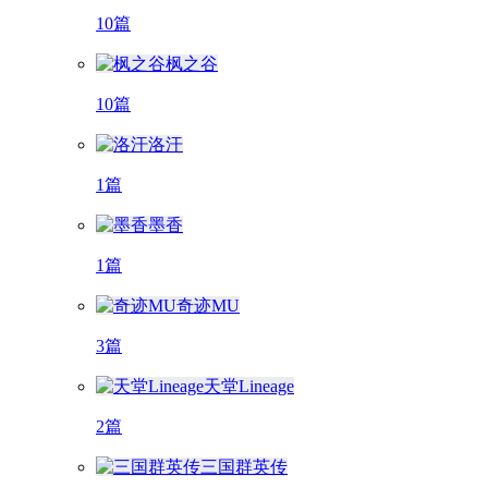
10篇
枫之谷
10篇
洛汗
1篇
墨香
1篇
奇迹MU
3篇
天堂Lineage
2篇
三国群英传