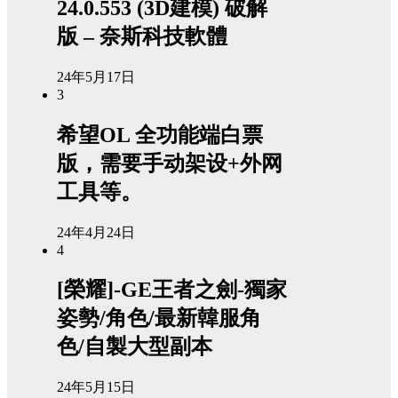
24.0.553 (3D建模) 破解
版 – 奈斯科技軟體
24年5月17日
3
希望OL 全功能端白票
版，需要手动架设+外网
工具等。
24年4月24日
4
[榮耀]-GE王者之劍-獨家
姿勢/角色/最新韓服角
色/自製大型副本
24年5月15日