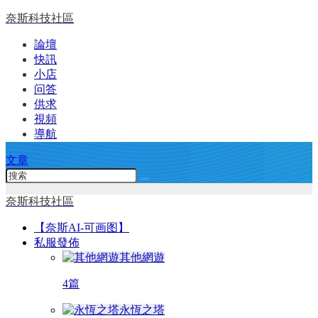
奈斯科技社區
論壇
快訊
小店
问答
供求
視頻
導航
文章
奈斯科技社區
【奈斯AI-可画图】
私服發佈
其他網遊
4篇
永恆之塔