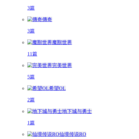
3篇
傳奇
3篇
魔獸世界
11篇
完美世界
5篇
希望OL
2篇
地下城与勇士
1篇
仙境传说RO