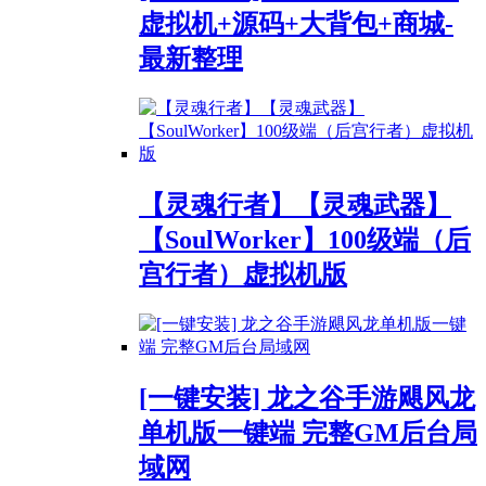
虚拟机+源码+大背包+商城-
最新整理
【灵魂行者】【灵魂武器】
【SoulWorker】100级端（后
宫行者）虚拟机版
[一键安装] 龙之谷手游飓风龙
单机版一键端 完整GM后台局
域网