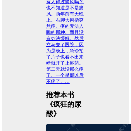
有人得过痛风吗？
也不知道是不是痛
风。两年前有天晚
上。右脚大拇指突
然疼。疼的无法入
睡的那种。而且没
有办法缓解。然后
立马去了医院，因
为是晚上，急诊拍
了片子也看不出来
啥就开了止疼药。
第二天就没那么疼
了。一个星期以后
不疼了。…
推荐本书
《疯狂的尿
酸》