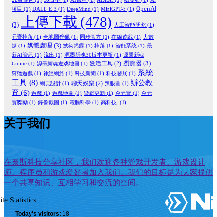
22頁報告
(1)
30版本
(1)
AI應用
(1)
AI未來
(1)
AI發布
(1)
AI
OpenAI
項目
(1)
DALL·E 3
(1)
DeepMind
(1)
MiniGPT-5
(1)
上傳下載
(478)
(3)
人工智能研究
(1)
元寶掉落
(1)
全地圖狩獵
(1)
同步官方
(1)
在線遊戲
(1)
大數
媒體處理
(3)
據
(1)
技術揭露
(1)
掉落
(1)
智能系統
(1)
最
新AI資訊
(1)
流出
(1)
源墨新魂30版本更新
(1)
源墨新魂
瀏覽器
(3)
激活工具
(2)
Online
(1)
源墨新魂遊戏地圖
(1)
系統
狩獵遊戲
(1)
神經網絡
(1)
科技新聞
(1)
科技發展
(1)
工具
(8)
辦公教
聊天娛樂
(2)
網頁設計
(1)
辣眼圖
(1)
育
(6)
遊戲
(1)
遊戲地圖
(1)
遊戲更新
(1)
金元寶
(1)
金元
寶獎勵
(1)
錄像截圖
(1)
電腦科學
(1)
高科技.
(1)
关于我们
在奈斯科技分享社区，我们欢迎各种游戏开发者、游戏设计
师、程序员和游戏爱好者加入我们。我们的目标是为大家提供
一个共享知识、互相学习和交流的空间。
ite Statistics
Today's visitors:
18