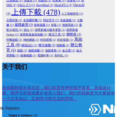
22頁報告
(1)
30版本
(1)
AI應用
(1)
AI未來
(1)
AI發布
(1)
AI
OpenAI
項目
(1)
DALL·E 3
(1)
DeepMind
(1)
MiniGPT-5
(1)
上傳下載
(478)
(3)
人工智能研究
(1)
元寶掉落
(1)
全地圖狩獵
(1)
同步官方
(1)
在線遊戲
(1)
大數
媒體處理
(3)
據
(1)
技術揭露
(1)
掉落
(1)
智能系統
(1)
最
新AI資訊
(1)
流出
(1)
源墨新魂30版本更新
(1)
源墨新魂
瀏覽器
(3)
激活工具
(2)
Online
(1)
源墨新魂遊戏地圖
(1)
系統
狩獵遊戲
(1)
神經網絡
(1)
科技新聞
(1)
科技發展
(1)
工具
(8)
辦公教
聊天娛樂
(2)
網頁設計
(1)
辣眼圖
(1)
育
(6)
遊戲
(1)
遊戲地圖
(1)
遊戲更新
(1)
金元寶
(1)
金元
寶獎勵
(1)
錄像截圖
(1)
電腦科學
(1)
高科技.
(1)
关于我们
在奈斯科技分享社区，我们欢迎各种游戏开发者、游戏设计
师、程序员和游戏爱好者加入我们。我们的目标是为大家提供
一个共享知识、互相学习和交流的空间。
ite Statistics
Today's visitors:
45