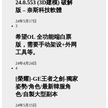
24.0.553 (3D建模) 破解
版 – 奈斯科技軟體
24年5月17日
3
希望OL 全功能端白票
版，需要手动架设+外网
工具等。
24年4月24日
4
[榮耀]-GE王者之劍-獨家
姿勢/角色/最新韓服角
色/自製大型副本
24年5月15日