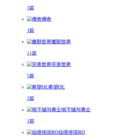
3篇
傳奇
3篇
魔獸世界
11篇
完美世界
5篇
希望OL
2篇
地下城与勇士
1篇
仙境传说RO