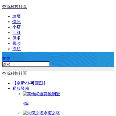
奈斯科技社區
論壇
快訊
小店
问答
供求
視頻
導航
文章
奈斯科技社區
【奈斯AI-可画图】
私服發佈
其他網遊
4篇
永恆之塔