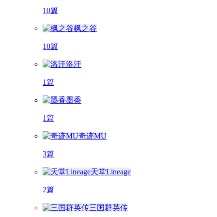
10篇
枫之谷
10篇
洛汗
1篇
墨香
1篇
奇迹MU
3篇
天堂Lineage
2篇
三国群英传