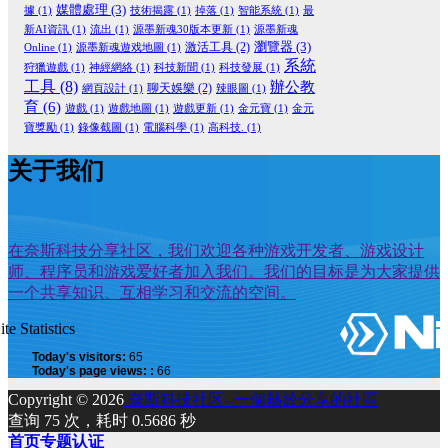
媒體處理
(3)
據
(1)
技術揭露
(1)
掉落
(1)
智能系統
(1)
最
新AI資訊
(1)
流出
(1)
源墨新魂30版本更新
(1)
源墨新魂
瀏覽器
(3)
激活工具
(2)
Online
(1)
源墨新魂遊戏地圖
(1)
系統
狩獵遊戲
(1)
神經網絡
(1)
科技新聞
(1)
科技發展
(1)
工具
(8)
辦公教
聊天娛樂
(2)
網頁設計
(1)
辣眼圖
(1)
育
(6)
遊戲
(1)
遊戲地圖
(1)
遊戲更新
(1)
金元寶
(1)
金元
寶獎勵
(1)
錄像截圖
(1)
電腦科學
(1)
高科技.
(1)
关于我们
在奈斯科技分享社区，我们欢迎各种游戏开发者、游戏设计
师、程序员和游戏爱好者加入我们。我们的目标是为大家提供
一个共享知识、互相学习和交流的空间。
ite Statistics
Today's visitors:
65
Today's page views: :
66
Copyright © 2026
奈斯科技社区--一個熱於分享的社區
查询 75 次，耗时 0.5686 秒
首页
专题
认证