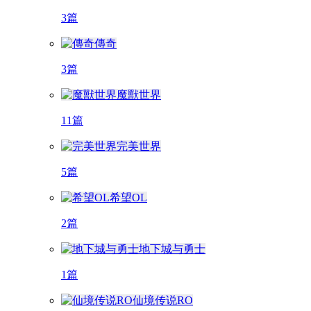
3篇
傳奇
3篇
魔獸世界
11篇
完美世界
5篇
希望OL
2篇
地下城与勇士
1篇
仙境传说RO