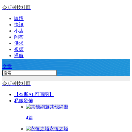
奈斯科技社區
論壇
快訊
小店
问答
供求
視頻
導航
文章
奈斯科技社區
【奈斯AI-可画图】
私服發佈
其他網遊
4篇
永恆之塔