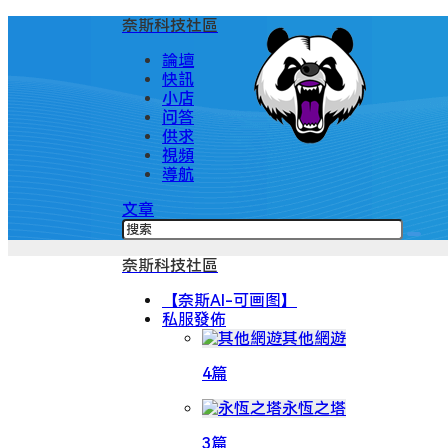
奈斯科技社區
論壇
快訊
小店
问答
供求
視頻
導航
文章
奈斯科技社區
【奈斯AI-可画图】
私服發佈
其他網遊
4篇
永恆之塔
3篇