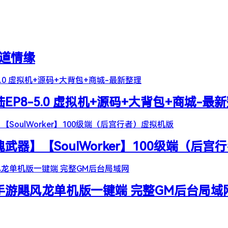
天道情缘
陆EP8-5.0 虚拟机+源码+大背包+商城-最
器】【SoulWorker】100级端（后宫
谷手游飓风龙单机版一键端 完整GM后台局域