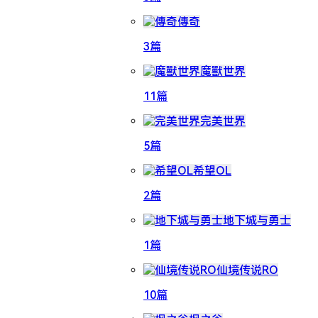
傳奇
3篇
魔獸世界
11篇
完美世界
5篇
希望OL
2篇
地下城与勇士
1篇
仙境传说RO
10篇