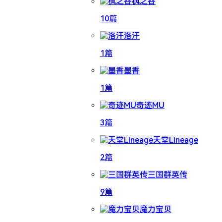
枫之谷
10篇
洛汗
1篇
墨香
1篇
奇迹MU
3篇
天堂Lineage
2篇
三国群英传
9篇
魔力宝贝