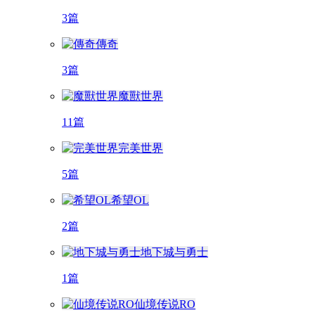
3篇
傳奇
3篇
魔獸世界
11篇
完美世界
5篇
希望OL
2篇
地下城与勇士
1篇
仙境传说RO