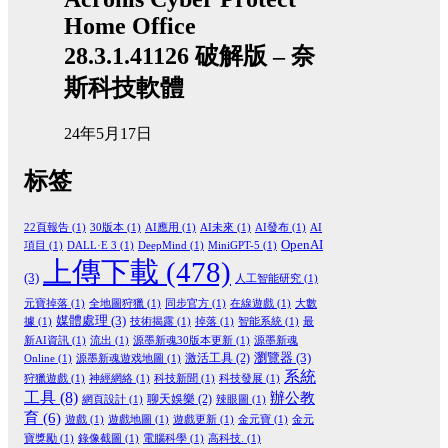
Home Office
28.3.1.41126 破解版 – 奈
斯科技軟體
24年5月17日
标签
22頁報告
(1)
30版本
(1)
AI應用
(1)
AI未來
(1)
AI發布
(1)
AI
OpenAI
項目
(1)
DALL·E 3
(1)
DeepMind
(1)
MiniGPT-5
(1)
上傳下載
(478)
(3)
人工智能研究
(1)
元寶掉落
(1)
全地圖狩獵
(1)
同步官方
(1)
在線遊戲
(1)
大數
媒體處理
(3)
據
(1)
技術揭露
(1)
掉落
(1)
智能系統
(1)
最
新AI資訊
(1)
流出
(1)
源墨新魂30版本更新
(1)
源墨新魂
瀏覽器
(3)
激活工具
(2)
Online
(1)
源墨新魂遊戏地圖
(1)
系統
狩獵遊戲
(1)
神經網絡
(1)
科技新聞
(1)
科技發展
(1)
工具
(8)
辦公教
聊天娛樂
(2)
網頁設計
(1)
辣眼圖
(1)
育
(6)
遊戲
(1)
遊戲地圖
(1)
遊戲更新
(1)
金元寶
(1)
金元
寶獎勵
(1)
錄像截圖
(1)
電腦科學
(1)
高科技.
(1)