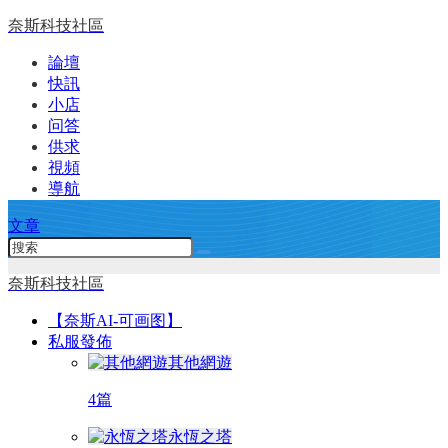
奈斯科技社區
論壇
快訊
小店
问答
供求
視頻
導航
文章
奈斯科技社區
【奈斯AI-可画图】
私服發佈
其他網遊
4篇
永恆之塔