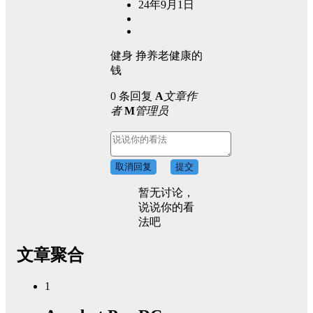
24年9月1日
健身 挣养老健康的
钱
0 条回复
A
文章作
者
M
管理员
取消回复
提交
暂无讨论，
说说你的看
法吧
文章聚合
1