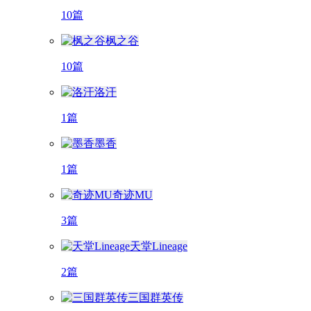
10篇
枫之谷
10篇
洛汗
1篇
墨香
1篇
奇迹MU
3篇
天堂Lineage
2篇
三国群英传