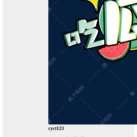
cyct123