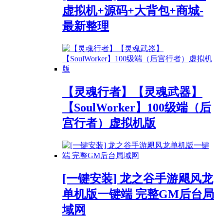
虚拟机+源码+大背包+商城-
最新整理
【灵魂行者】【灵魂武器】
【SoulWorker】100级端（后
宫行者）虚拟机版
[一键安装] 龙之谷手游飓风龙
单机版一键端 完整GM后台局
域网