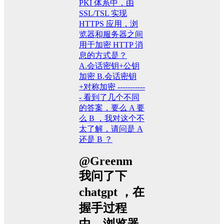
PKI 体系中，由
SSL/TSL 实现
HTTPS 应用，浏
览器和服务器之间
用于加密 HTTP 消
息的方式是？
A.会话密钥+公钥
加密 B.会话密钥
+对称加密 -----------
- 看到了几个不同
的答案，要么 A 要
么 B ，我对这个不
太了解，请问是 A
还是 B ？
@Greenm
我问了下
chatgpt ，在
握手过程