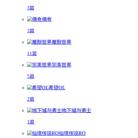
3篇
傳奇
3篇
魔獸世界
11篇
完美世界
5篇
希望OL
2篇
地下城与勇士
1篇
仙境传说RO