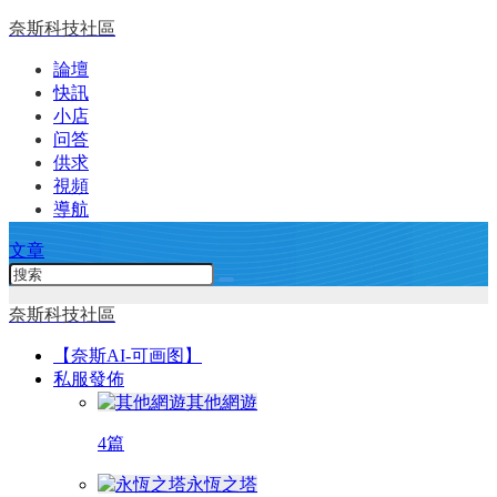
奈斯科技社區
論壇
快訊
小店
问答
供求
視頻
導航
文章
奈斯科技社區
【奈斯AI-可画图】
私服發佈
其他網遊
4篇
永恆之塔