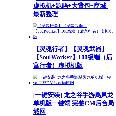
虚拟机+源码+大背包+商城-
最新整理
【灵魂行者】【灵魂武器】
【SoulWorker】100级端（后
宫行者）虚拟机版
[一键安装] 龙之谷手游飓风龙
单机版一键端 完整GM后台局
域网