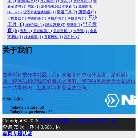
媒體處理
(3)
據
(1)
技術揭露
(1)
掉落
(1)
智能系統
(1)
最
新AI資訊
(1)
流出
(1)
源墨新魂30版本更新
(1)
源墨新魂
瀏覽器
(3)
激活工具
(2)
Online
(1)
源墨新魂遊戏地圖
(1)
系統
狩獵遊戲
(1)
神經網絡
(1)
科技新聞
(1)
科技發展
(1)
工具
(8)
辦公教
聊天娛樂
(2)
網頁設計
(1)
辣眼圖
(1)
育
(6)
遊戲
(1)
遊戲地圖
(1)
遊戲更新
(1)
金元寶
(1)
金元
寶獎勵
(1)
錄像截圖
(1)
電腦科學
(1)
高科技.
(1)
关于我们
在奈斯科技分享社区，我们欢迎各种游戏开发者、游戏设计
师、程序员和游戏爱好者加入我们。我们的目标是为大家提供
一个共享知识、互相学习和交流的空间。
ite Statistics
Today's visitors:
50
Today's page views: :
50
Copyright © 2026
奈斯科技社区--一個熱於分享的社區
查询 75 次，耗时 0.6681 秒
首页
专题
认证