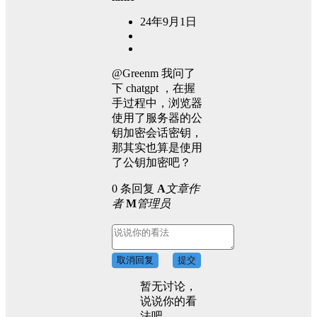
24年9月1日
@Greenm 我问了
下 chatgpt ，在握
手过程中，浏览器
使用了服务器的公
钥加密会话密钥，
那其实也算是使用
了公钥加密吧？
0 条回复
A
文章作
者
M
管理员
取消回复
提交
暂无讨论，
说说你的看
法吧