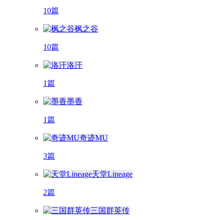
10篇
枫之谷
10篇
洛汗
1篇
墨香
1篇
奇迹MU
3篇
天堂Lineage
2篇
三国群英传