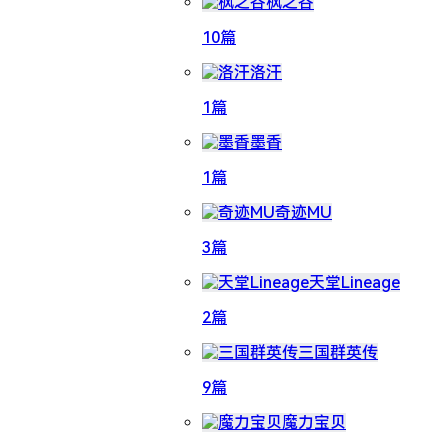
枫之谷
10篇
洛汗
1篇
墨香
1篇
奇迹MU
3篇
天堂Lineage
2篇
三国群英传
9篇
魔力宝贝