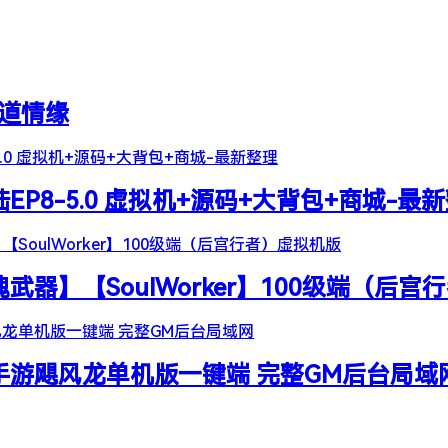
天道情缘
陆EP8-5.0 虚拟机+源码+大背包+商城-最
器】【SoulWorker】100级端（后宫
谷手游飓风龙单机版一键端 完整GM后台局域