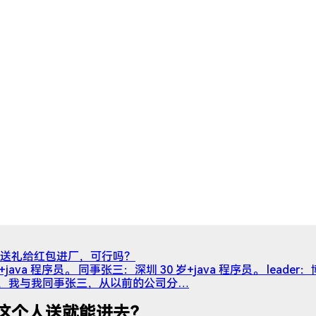
送礼给红包进厂，可行吗？
+java 程序员。 同事张三：深圳 30 岁+java 程序员。 lea
021 年，我与我同事张三，从以前的公司分…
这个人送就能进去？