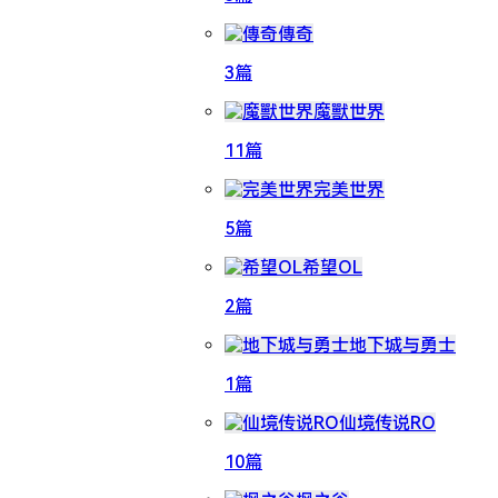
傳奇
3篇
魔獸世界
11篇
完美世界
5篇
希望OL
2篇
地下城与勇士
1篇
仙境传说RO
10篇