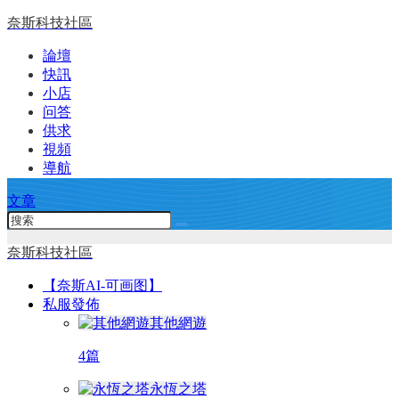
奈斯科技社區
論壇
快訊
小店
问答
供求
視頻
導航
文章
奈斯科技社區
【奈斯AI-可画图】
私服發佈
其他網遊
4篇
永恆之塔