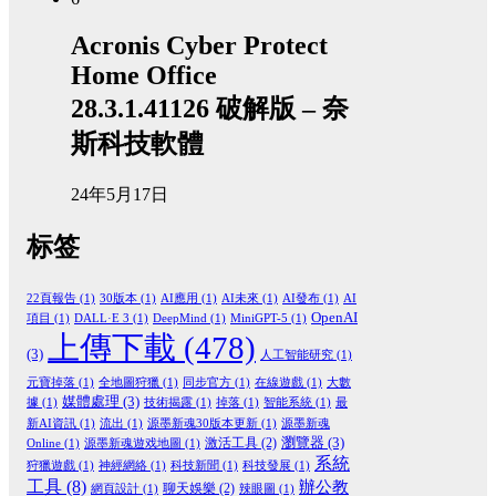
Acronis Cyber Protect
Home Office
28.3.1.41126 破解版 – 奈
斯科技軟體
24年5月17日
标签
22頁報告
(1)
30版本
(1)
AI應用
(1)
AI未來
(1)
AI發布
(1)
AI
OpenAI
項目
(1)
DALL·E 3
(1)
DeepMind
(1)
MiniGPT-5
(1)
上傳下載
(478)
(3)
人工智能研究
(1)
元寶掉落
(1)
全地圖狩獵
(1)
同步官方
(1)
在線遊戲
(1)
大數
媒體處理
(3)
據
(1)
技術揭露
(1)
掉落
(1)
智能系統
(1)
最
新AI資訊
(1)
流出
(1)
源墨新魂30版本更新
(1)
源墨新魂
瀏覽器
(3)
激活工具
(2)
Online
(1)
源墨新魂遊戏地圖
(1)
系統
狩獵遊戲
(1)
神經網絡
(1)
科技新聞
(1)
科技發展
(1)
工具
(8)
辦公教
聊天娛樂
(2)
網頁設計
(1)
辣眼圖
(1)