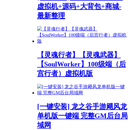
虚拟机+源码+大背包+商城-
最新整理
【灵魂行者】【灵魂武器】
【SoulWorker】100级端（后
宫行者）虚拟机版
[一键安装] 龙之谷手游飓风龙
单机版一键端 完整GM后台局
域网