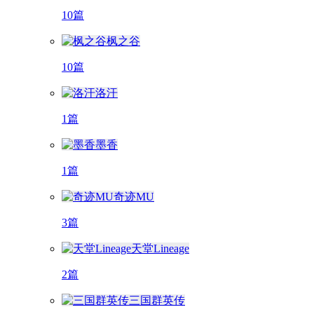
10篇
枫之谷
10篇
洛汗
1篇
墨香
1篇
奇迹MU
3篇
天堂Lineage
2篇
三国群英传