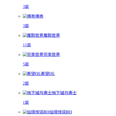
3篇
傳奇
3篇
魔獸世界
11篇
完美世界
5篇
希望OL
2篇
地下城与勇士
1篇
仙境传说RO