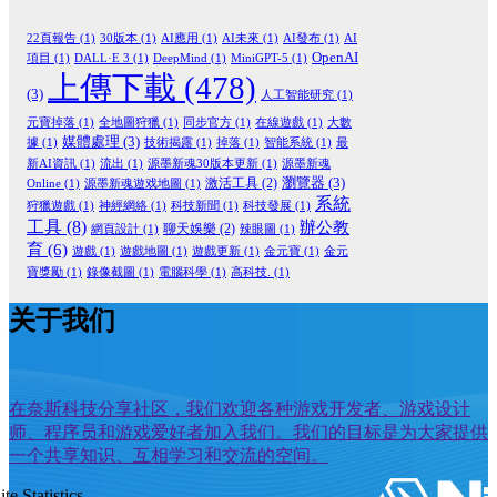
22頁報告
(1)
30版本
(1)
AI應用
(1)
AI未來
(1)
AI發布
(1)
AI
OpenAI
項目
(1)
DALL·E 3
(1)
DeepMind
(1)
MiniGPT-5
(1)
上傳下載
(478)
(3)
人工智能研究
(1)
元寶掉落
(1)
全地圖狩獵
(1)
同步官方
(1)
在線遊戲
(1)
大數
媒體處理
(3)
據
(1)
技術揭露
(1)
掉落
(1)
智能系統
(1)
最
新AI資訊
(1)
流出
(1)
源墨新魂30版本更新
(1)
源墨新魂
瀏覽器
(3)
激活工具
(2)
Online
(1)
源墨新魂遊戏地圖
(1)
系統
狩獵遊戲
(1)
神經網絡
(1)
科技新聞
(1)
科技發展
(1)
工具
(8)
辦公教
聊天娛樂
(2)
網頁設計
(1)
辣眼圖
(1)
育
(6)
遊戲
(1)
遊戲地圖
(1)
遊戲更新
(1)
金元寶
(1)
金元
寶獎勵
(1)
錄像截圖
(1)
電腦科學
(1)
高科技.
(1)
关于我们
在奈斯科技分享社区，我们欢迎各种游戏开发者、游戏设计
师、程序员和游戏爱好者加入我们。我们的目标是为大家提供
一个共享知识、互相学习和交流的空间。
ite Statistics