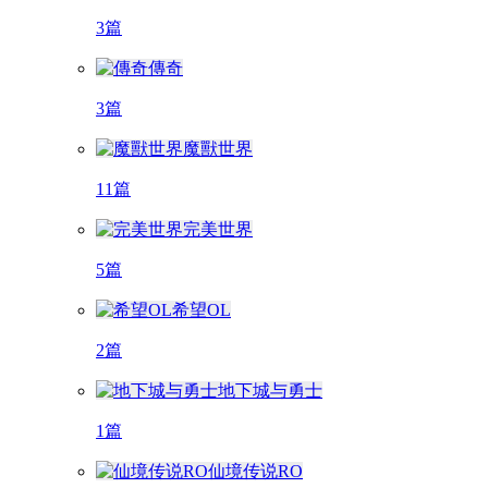
3篇
傳奇
3篇
魔獸世界
11篇
完美世界
5篇
希望OL
2篇
地下城与勇士
1篇
仙境传说RO