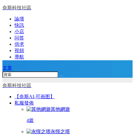
奈斯科技社區
論壇
快訊
小店
问答
供求
視頻
導航
文章
奈斯科技社區
【奈斯AI-可画图】
私服發佈
其他網遊
4篇
永恆之塔