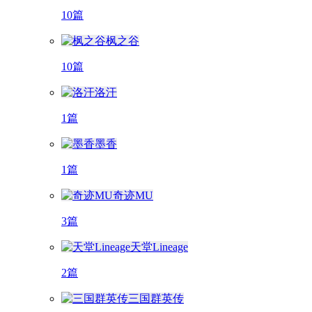
10篇
枫之谷
10篇
洛汗
1篇
墨香
1篇
奇迹MU
3篇
天堂Lineage
2篇
三国群英传