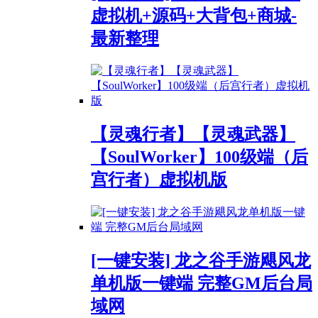
虚拟机+源码+大背包+商城-
最新整理
【灵魂行者】【灵魂武器】
【SoulWorker】100级端（后
宫行者）虚拟机版
[一键安装] 龙之谷手游飓风龙
单机版一键端 完整GM后台局
域网