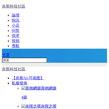
奈斯科技社區
論壇
快訊
小店
问答
供求
視頻
導航
文章
奈斯科技社區
【奈斯AI-可画图】
私服發佈
其他網遊
4篇
永恆之塔