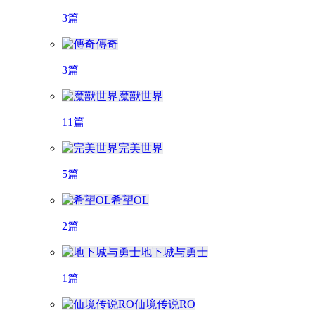
3篇
傳奇
3篇
魔獸世界
11篇
完美世界
5篇
希望OL
2篇
地下城与勇士
1篇
仙境传说RO