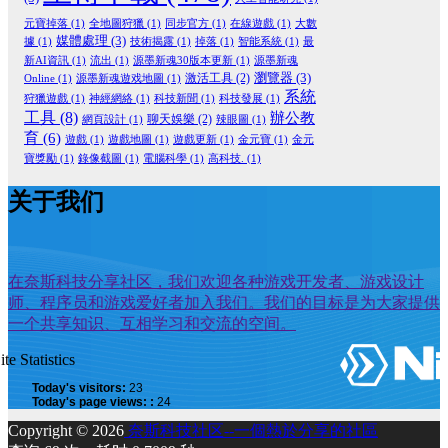
元寶掉落
(1)
全地圖狩獵
(1)
同步官方
(1)
在線遊戲
(1)
大數
媒體處理
(3)
據
(1)
技術揭露
(1)
掉落
(1)
智能系統
(1)
最
新AI資訊
(1)
流出
(1)
源墨新魂30版本更新
(1)
源墨新魂
瀏覽器
(3)
激活工具
(2)
Online
(1)
源墨新魂遊戏地圖
(1)
系統
狩獵遊戲
(1)
神經網絡
(1)
科技新聞
(1)
科技發展
(1)
工具
(8)
辦公教
聊天娛樂
(2)
網頁設計
(1)
辣眼圖
(1)
育
(6)
遊戲
(1)
遊戲地圖
(1)
遊戲更新
(1)
金元寶
(1)
金元
寶獎勵
(1)
錄像截圖
(1)
電腦科學
(1)
高科技.
(1)
关于我们
在奈斯科技分享社区，我们欢迎各种游戏开发者、游戏设计
师、程序员和游戏爱好者加入我们。我们的目标是为大家提供
一个共享知识、互相学习和交流的空间。
ite Statistics
Today's visitors:
23
Today's page views: :
24
Copyright © 2026
奈斯科技社区--一個熱於分享的社區