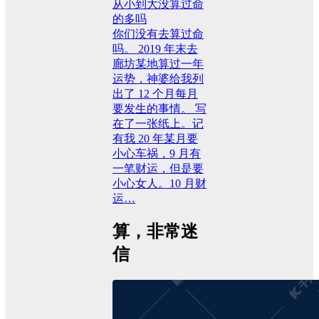
从小到大没算过命
的多吗
你们没有去算过命
吗。 2019 年末去
廊坊某地算过一年
运势，神婆给我列
出了 12 个月每月
要发生的事情。 写
在了一张纸上。记
有我 20 年某月要
小心车祸，9 月有
一笔财运，但是要
小心女人。10 月财
运…
算，非常迷
信