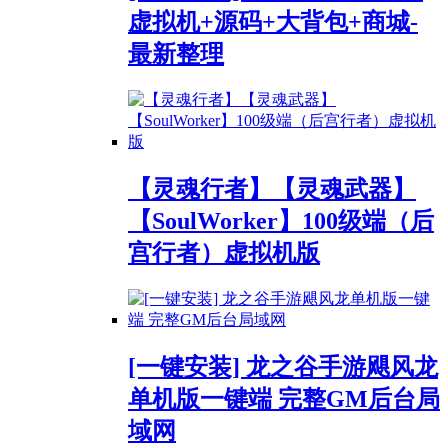
虚拟机+源码+大背包+商城-
最新整理
【灵魂行者】【灵魂武器】
【SoulWorker】100级端（后
宫行者）虚拟机版
[一键安装] 龙之谷手游飓风龙
单机版一键端 完整GM后台局
域网