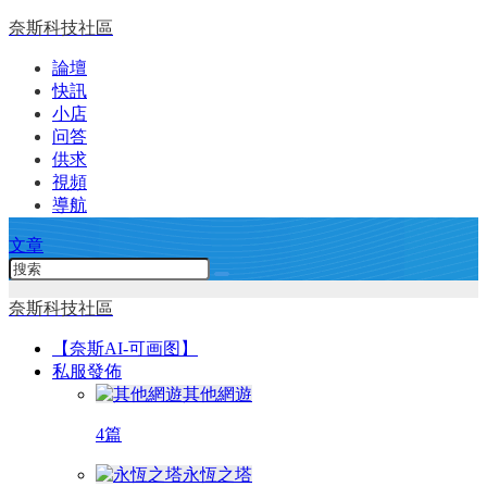
奈斯科技社區
論壇
快訊
小店
问答
供求
視頻
導航
文章
奈斯科技社區
【奈斯AI-可画图】
私服發佈
其他網遊
4篇
永恆之塔