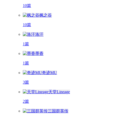
10篇
枫之谷
10篇
洛汗
1篇
墨香
1篇
奇迹MU
3篇
天堂Lineage
2篇
三国群英传