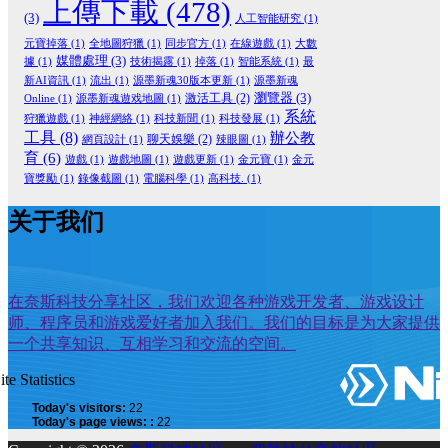
上傳下載
(478)
(3)
人工智能研究
(1)
元寶掉落
(1)
全地圖狩獵
(1)
同步官方
(1)
在線遊戲
(1)
大數
媒體處理
(3)
據
(1)
技術揭露
(1)
掉落
(1)
智能系統
(1)
最
新AI資訊
(1)
流出
(1)
源墨新魂30版本更新
(1)
源墨新魂
瀏覽器
(3)
激活工具
(2)
Online
(1)
源墨新魂遊戏地圖
(1)
系統
狩獵遊戲
(1)
神經網絡
(1)
科技新聞
(1)
科技發展
(1)
工具
(8)
辦公教
聊天娛樂
(2)
網頁設計
(1)
辣眼圖
(1)
育
(6)
遊戲
(1)
遊戲地圖
(1)
遊戲更新
(1)
金元寶
(1)
金元
寶獎勵
(1)
錄像截圖
(1)
電腦科學
(1)
高科技.
(1)
关于我们
在奈斯科技分享社区，我们欢迎各种游戏开发者、游戏设计
师、程序员和游戏爱好者加入我们。我们的目标是为大家提供
一个共享知识、互相学习和交流的空间。
ite Statistics
Today's visitors:
22
Today's page views: :
22