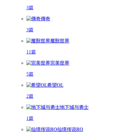
3篇
傳奇
3篇
魔獸世界
11篇
完美世界
5篇
希望OL
2篇
地下城与勇士
1篇
仙境传说RO