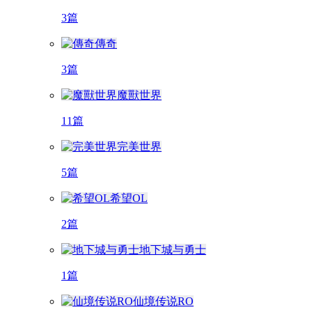
3篇
傳奇
3篇
魔獸世界
11篇
完美世界
5篇
希望OL
2篇
地下城与勇士
1篇
仙境传说RO