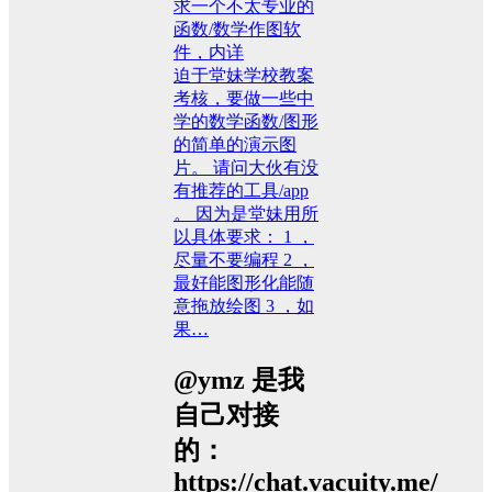
求一个不太专业的
函数/数学作图软
件，内详
迫于堂妹学校教案
考核，要做一些中
学的数学函数/图形
的简单的演示图
片。 请问大伙有没
有推荐的工具/app
。 因为是堂妹用所
以具体要求： 1 ，
尽量不要编程 2 ，
最好能图形化能随
意拖放绘图 3 ，如
果…
@ymz 是我
自己对接
的：
https://chat.vacuity.me/