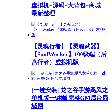
虚拟机+源码+大背包+商城-
最新整理
【灵魂行者】【灵魂武器】
【SoulWorker】100级端（后
宫行者）虚拟机版
[一键安装] 龙之谷手游飓风龙
单机版一键端 完整GM后台局
域网