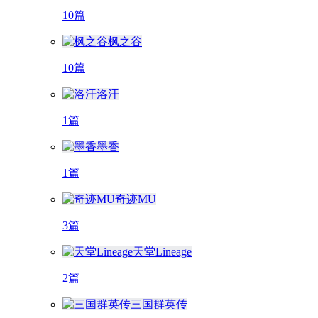
10篇
枫之谷
10篇
洛汗
1篇
墨香
1篇
奇迹MU
3篇
天堂Lineage
2篇
三国群英传