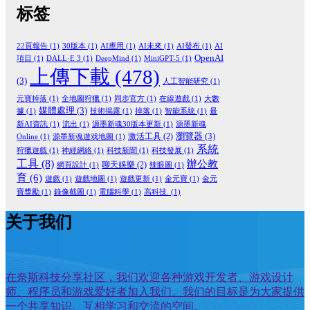
标签
22頁報告
(1)
30版本
(1)
AI應用
(1)
AI未來
(1)
AI發布
(1)
AI
OpenAI
項目
(1)
DALL·E 3
(1)
DeepMind
(1)
MiniGPT-5
(1)
上傳下載
(478)
(3)
人工智能研究
(1)
元寶掉落
(1)
全地圖狩獵
(1)
同步官方
(1)
在線遊戲
(1)
大數
媒體處理
(3)
據
(1)
技術揭露
(1)
掉落
(1)
智能系統
(1)
最
新AI資訊
(1)
流出
(1)
源墨新魂30版本更新
(1)
源墨新魂
瀏覽器
(3)
激活工具
(2)
Online
(1)
源墨新魂遊戏地圖
(1)
系統
狩獵遊戲
(1)
神經網絡
(1)
科技新聞
(1)
科技發展
(1)
工具
(8)
辦公教
聊天娛樂
(2)
網頁設計
(1)
辣眼圖
(1)
育
(6)
遊戲
(1)
遊戲地圖
(1)
遊戲更新
(1)
金元寶
(1)
金元
寶獎勵
(1)
錄像截圖
(1)
電腦科學
(1)
高科技.
(1)
关于我们
在奈斯科技分享社区，我们欢迎各种游戏开发者、游戏设计
师、程序员和游戏爱好者加入我们。我们的目标是为大家提供
一个共享知识、互相学习和交流的空间。