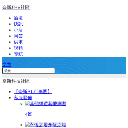
奈斯科技社區
論壇
快訊
小店
问答
供求
視頻
導航
文章
奈斯科技社區
【奈斯AI-可画图】
私服發佈
其他網遊
4篇
永恆之塔