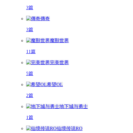
3篇
傳奇
3篇
魔獸世界
11篇
完美世界
5篇
希望OL
2篇
地下城与勇士
1篇
仙境传说RO