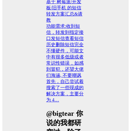
基于 树莓派/开发
板/旧手机 的短信
转发方案汇总&请
教
功能需求:收到短
信，转发到指定接
口发短信查看短信
历史删除短信完全
不懂硬件，可能文
中有很多低级或者
常识性错误，如感
到冒犯，还望大佬
们海涵, 不要嘲讽
首先，自己尝试着
搜索了一些现成的
解决方案，主要分
为 4…
@bigtear 你
说的我都研