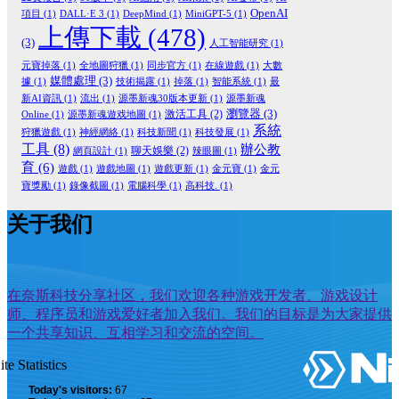
OpenAI
項目
(1)
DALL·E 3
(1)
DeepMind
(1)
MiniGPT-5
(1)
上傳下載
(478)
(3)
人工智能研究
(1)
元寶掉落
(1)
全地圖狩獵
(1)
同步官方
(1)
在線遊戲
(1)
大數
媒體處理
(3)
據
(1)
技術揭露
(1)
掉落
(1)
智能系統
(1)
最
新AI資訊
(1)
流出
(1)
源墨新魂30版本更新
(1)
源墨新魂
瀏覽器
(3)
激活工具
(2)
Online
(1)
源墨新魂遊戏地圖
(1)
系統
狩獵遊戲
(1)
神經網絡
(1)
科技新聞
(1)
科技發展
(1)
工具
(8)
辦公教
聊天娛樂
(2)
網頁設計
(1)
辣眼圖
(1)
育
(6)
遊戲
(1)
遊戲地圖
(1)
遊戲更新
(1)
金元寶
(1)
金元
寶獎勵
(1)
錄像截圖
(1)
電腦科學
(1)
高科技.
(1)
关于我们
在奈斯科技分享社区，我们欢迎各种游戏开发者、游戏设计
师、程序员和游戏爱好者加入我们。我们的目标是为大家提供
一个共享知识、互相学习和交流的空间。
ite Statistics
Today's visitors:
67