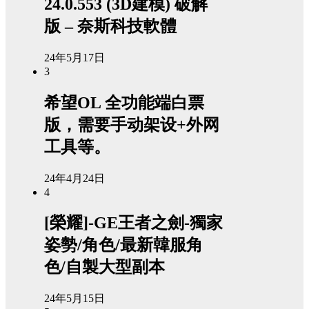
24.0.553 (3D建模) 破解
版 – 奈斯科技軟體
24年5月17日
3
希望OL 全功能端白票
版，需要手动架设+外网
工具等。
24年4月24日
4
[榮耀]-GE王者之劍-獨家
姿勢/角色/最新韓服角
色/自製大型副本
24年5月15日