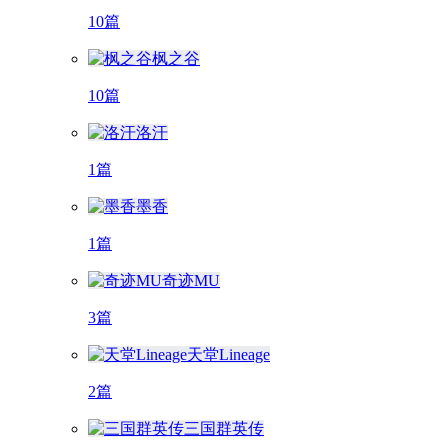
10篇
枫之谷
10篇
洛汗
1篇
墨香
1篇
奇迹MU
3篇
天堂Lineage
2篇
三国群英传