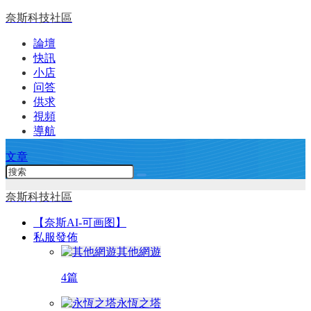
奈斯科技社區
論壇
快訊
小店
问答
供求
視頻
導航
文章
奈斯科技社區
【奈斯AI-可画图】
私服發佈
其他網遊
4篇
永恆之塔