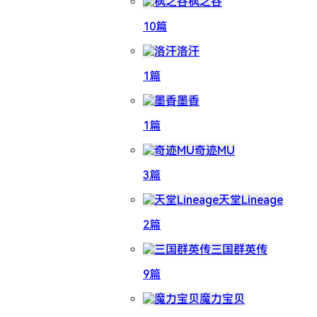
枫之谷
10篇
洛汗
1篇
墨香
1篇
奇迹MU
3篇
天堂Lineage
2篇
三国群英传
9篇
魔力宝贝