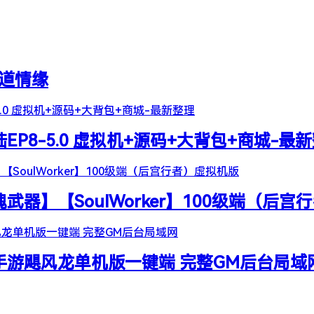
天道情缘
陆EP8-5.0 虚拟机+源码+大背包+商城-最
器】【SoulWorker】100级端（后宫
谷手游飓风龙单机版一键端 完整GM后台局域