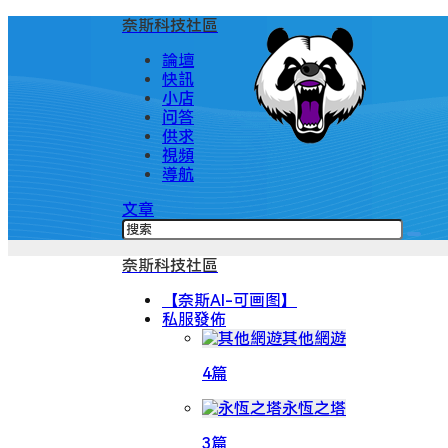
奈斯科技社區
論壇
快訊
小店
问答
供求
視頻
導航
文章
奈斯科技社區
【奈斯AI-可画图】
私服發佈
其他網遊
4篇
永恆之塔
3篇