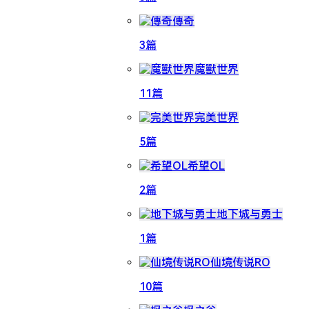
傳奇
3篇
魔獸世界
11篇
完美世界
5篇
希望OL
2篇
地下城与勇士
1篇
仙境传说RO
10篇