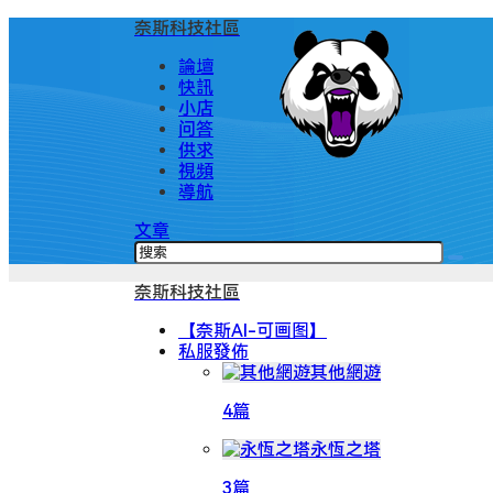
奈斯科技社區
論壇
快訊
小店
问答
供求
視頻
導航
文章
奈斯科技社區
【奈斯AI-可画图】
私服發佈
其他網遊
4篇
永恆之塔
3篇