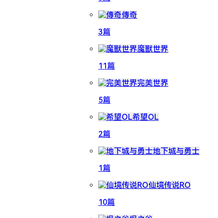
傳奇
3篇
魔獸世界
11篇
完美世界
5篇
希望OL
2篇
地下城与勇士
1篇
仙境传说RO
10篇