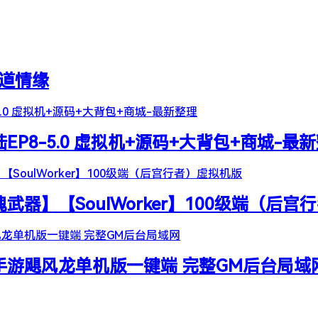
天道情缘
陆EP8-5.0 虚拟机+源码+大背包+商城-最
器】【SoulWorker】100级端（后宫
谷手游飓风龙单机版一键端 完整GM后台局域