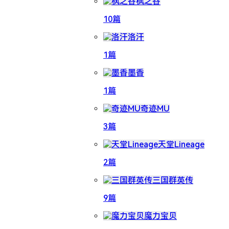
枫之谷
10篇
洛汗
1篇
墨香
1篇
奇迹MU
3篇
天堂Lineage
2篇
三国群英传
9篇
魔力宝贝