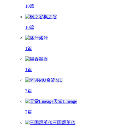
10篇
枫之谷
10篇
洛汗
1篇
墨香
1篇
奇迹MU
3篇
天堂Lineage
2篇
三国群英传