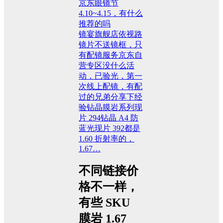
京东眼镜节
4.10~4.15，有什么
推荐的吗
镜宴旗舰店依视路
镜片不送镜框，只
有配镜服务京东自
营专区没什么活
动，已验光，第一
次线上配镜，有配
过的兄弟分享下经
验钻晶膜岩系列现
片 294钻晶 A4 防
蓝光现片 392都是
1.60 折射率的，
1.67…
不同链接价
格不一样，
有些 SKU
膜岩 1.67