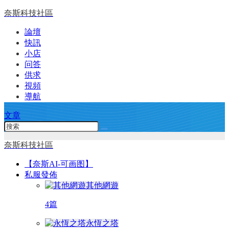
奈斯科技社區
論壇
快訊
小店
问答
供求
視頻
導航
文章
奈斯科技社區
【奈斯AI-可画图】
私服發佈
其他網遊
4篇
永恆之塔