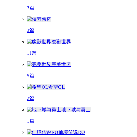
3篇
傳奇
3篇
魔獸世界
11篇
完美世界
5篇
希望OL
2篇
地下城与勇士
1篇
仙境传说RO