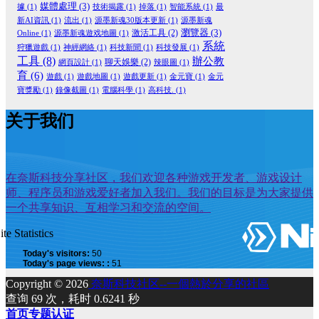
媒體處理
(3)
據
(1)
技術揭露
(1)
掉落
(1)
智能系統
(1)
最
新AI資訊
(1)
流出
(1)
源墨新魂30版本更新
(1)
源墨新魂
瀏覽器
(3)
激活工具
(2)
Online
(1)
源墨新魂遊戏地圖
(1)
系統
狩獵遊戲
(1)
神經網絡
(1)
科技新聞
(1)
科技發展
(1)
工具
(8)
辦公教
聊天娛樂
(2)
網頁設計
(1)
辣眼圖
(1)
育
(6)
遊戲
(1)
遊戲地圖
(1)
遊戲更新
(1)
金元寶
(1)
金元
寶獎勵
(1)
錄像截圖
(1)
電腦科學
(1)
高科技.
(1)
关于我们
在奈斯科技分享社区，我们欢迎各种游戏开发者、游戏设计
师、程序员和游戏爱好者加入我们。我们的目标是为大家提供
一个共享知识、互相学习和交流的空间。
ite Statistics
Today's visitors:
50
Today's page views: :
51
Copyright © 2026
奈斯科技社区--一個熱於分享的社區
查询 69 次，耗时 0.6241 秒
首页
专题
认证