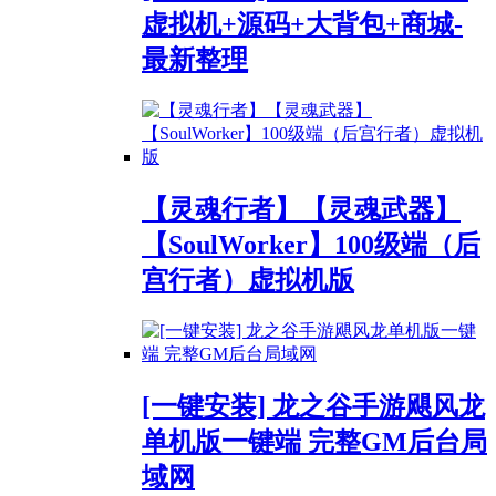
虚拟机+源码+大背包+商城-
最新整理
【灵魂行者】【灵魂武器】
【SoulWorker】100级端（后
宫行者）虚拟机版
[一键安装] 龙之谷手游飓风龙
单机版一键端 完整GM后台局
域网