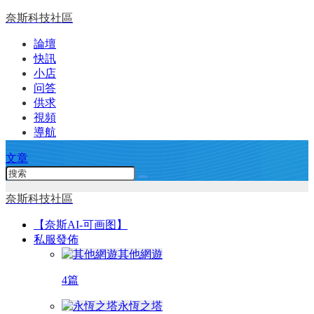
奈斯科技社區
論壇
快訊
小店
问答
供求
視頻
導航
文章
奈斯科技社區
【奈斯AI-可画图】
私服發佈
其他網遊
4篇
永恆之塔