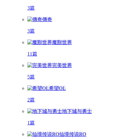
3篇
傳奇
3篇
魔獸世界
11篇
完美世界
5篇
希望OL
2篇
地下城与勇士
1篇
仙境传说RO