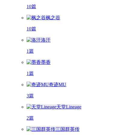
10篇
枫之谷
10篇
洛汗
1篇
墨香
1篇
奇迹MU
3篇
天堂Lineage
2篇
三国群英传