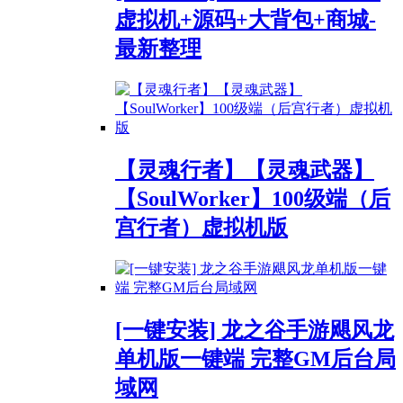
虚拟机+源码+大背包+商城-
最新整理
【灵魂行者】【灵魂武器】
【SoulWorker】100级端（后
宫行者）虚拟机版
[一键安装] 龙之谷手游飓风龙
单机版一键端 完整GM后台局
域网