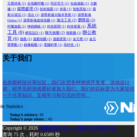
元寶掉落
(1)
全地圖狩獵
(1)
同步官方
(1)
在線遊戲
(1)
大數
媒體處理
(3)
據
(1)
技術揭露
(1)
掉落
(1)
智能系統
(1)
最
新AI資訊
(1)
流出
(1)
源墨新魂30版本更新
(1)
源墨新魂
瀏覽器
(3)
激活工具
(2)
Online
(1)
源墨新魂遊戏地圖
(1)
系統
狩獵遊戲
(1)
神經網絡
(1)
科技新聞
(1)
科技發展
(1)
工具
(8)
辦公教
聊天娛樂
(2)
網頁設計
(1)
辣眼圖
(1)
育
(6)
遊戲
(1)
遊戲地圖
(1)
遊戲更新
(1)
金元寶
(1)
金元
寶獎勵
(1)
錄像截圖
(1)
電腦科學
(1)
高科技.
(1)
关于我们
在奈斯科技分享社区，我们欢迎各种游戏开发者、游戏设计
师、程序员和游戏爱好者加入我们。我们的目标是为大家提供
一个共享知识、互相学习和交流的空间。
ite Statistics
Today's visitors:
45
Today's page views: :
45
Copyright © 2026
奈斯科技社区--一個熱於分享的社區
查询 75 次，耗时 0.6589 秒