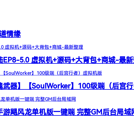
天道情缘
陆EP8-5.0 虚拟机+源码+大背包+商城-最
器】【SoulWorker】100级端（后宫
谷手游飓风龙单机版一键端 完整GM后台局域