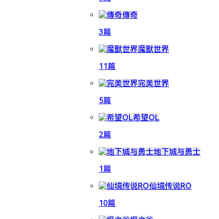
傳奇
3篇
魔獸世界
11篇
完美世界
5篇
希望OL
2篇
地下城与勇士
1篇
仙境传说RO
10篇