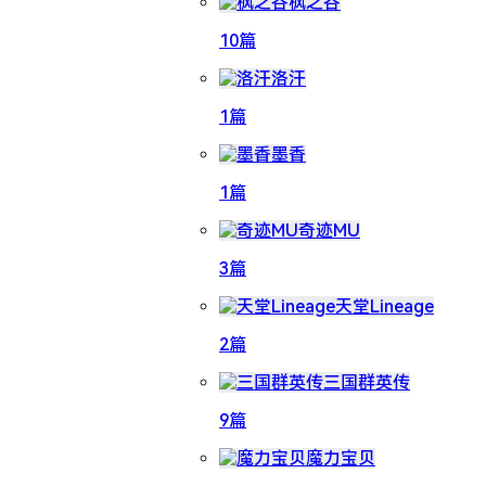
枫之谷
10篇
洛汗
1篇
墨香
1篇
奇迹MU
3篇
天堂Lineage
2篇
三国群英传
9篇
魔力宝贝