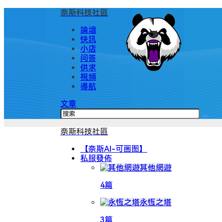
奈斯科技社區
論壇
快訊
小店
问答
供求
視頻
導航
文章
奈斯科技社區
【奈斯AI-可画图】
私服發佈
其他網遊
4篇
永恆之塔
3篇