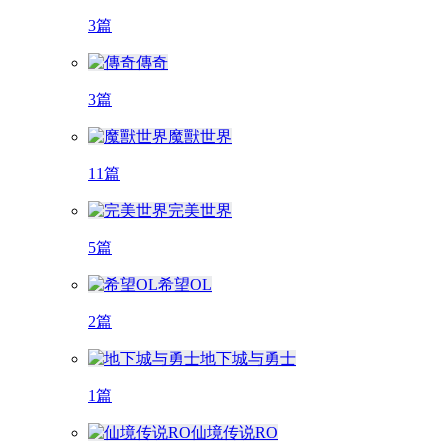
3篇
傳奇
3篇
魔獸世界
11篇
完美世界
5篇
希望OL
2篇
地下城与勇士
1篇
仙境传说RO