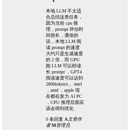
本地 LLM 不太适
合总结这类任务，
因为当前 cpu 推
理，prompt 评估时
间很长，通俗的
说，本地 LLM 阅
读 prompt 的速度
大约只是生成速度
的 2 倍，而 GPU
跑 LLM 可以秒读
长 prompt ，GPT4
阅读速度可以达到
2800token/s 。intel
，amd ，apple 现
在都在发力 AI PC
，CPU 推理后面应
该会得到优化
0 条回复
A
文章作
者
M
管理员