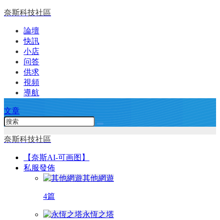
奈斯科技社區
論壇
快訊
小店
问答
供求
視頻
導航
文章
奈斯科技社區
【奈斯AI-可画图】
私服發佈
其他網遊
4篇
永恆之塔