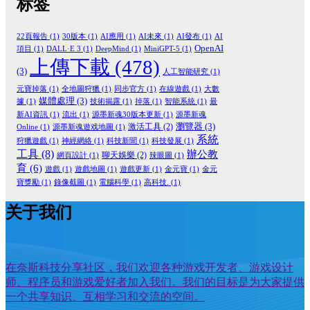
标签
22頁報告
(1)
30版本
(1)
AI應用
(1)
AI未來
(1)
AI發布
(1)
AI
OpenAI
項目
(1)
DALL·E 3
(1)
DeepMind
(1)
MiniGPT-5
(1)
上傳下載
(478)
(3)
人工智能研究
(1)
元寶掉落
(1)
全地圖狩獵
(1)
同步官方
(1)
在線遊戲
(1)
大數
媒體處理
(3)
據
(1)
技術揭露
(1)
掉落
(1)
智能系統
(1)
最
新AI資訊
(1)
流出
(1)
源墨新魂30版本更新
(1)
源墨新魂
瀏覽器
(3)
激活工具
(2)
Online
(1)
源墨新魂遊戏地圖
(1)
系統
狩獵遊戲
(1)
神經網絡
(1)
科技新聞
(1)
科技發展
(1)
工具
(8)
辦公教
聊天娛樂
(2)
網頁設計
(1)
辣眼圖
(1)
育
(6)
遊戲
(1)
遊戲地圖
(1)
遊戲更新
(1)
金元寶
(1)
金元
寶獎勵
(1)
錄像截圖
(1)
電腦科學
(1)
高科技.
(1)
关于我们
在奈斯科技分享社区，我们欢迎各种游戏开发者、游戏设计
师、程序员和游戏爱好者加入我们。我们的目标是为大家提供
一个共享知识、互相学习和交流的空间。