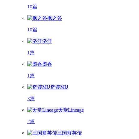
10篇
枫之谷
10篇
洛汗
1篇
墨香
1篇
奇迹MU
3篇
天堂Lineage
2篇
三国群英传