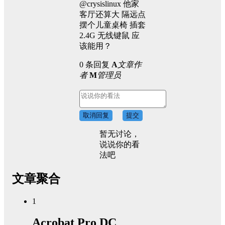
@crysislinux 他家
客厅还算大 隔远点
摆个儿童桌椅 插套
2.4G 无线键鼠 应
该能用？
0 条回复
A
文章作
者
M
管理员
取消回复
提交
暂无讨论，
说说你的看
法吧
文章聚合
1
Acrobat Pro DC