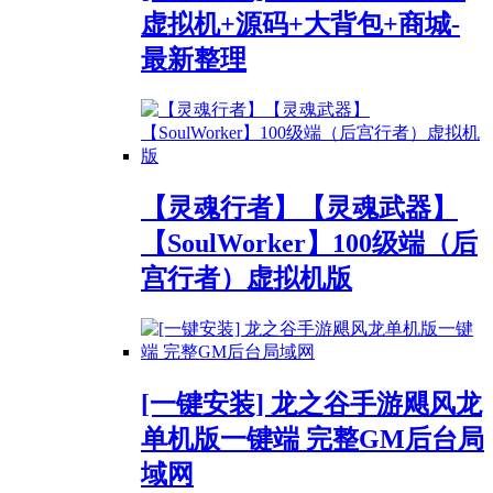
虚拟机+源码+大背包+商城-
最新整理
【灵魂行者】【灵魂武器】
【SoulWorker】100级端（后
宫行者）虚拟机版
[一键安装] 龙之谷手游飓风龙
单机版一键端 完整GM后台局
域网