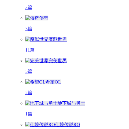
3篇
傳奇
3篇
魔獸世界
11篇
完美世界
5篇
希望OL
2篇
地下城与勇士
1篇
仙境传说RO