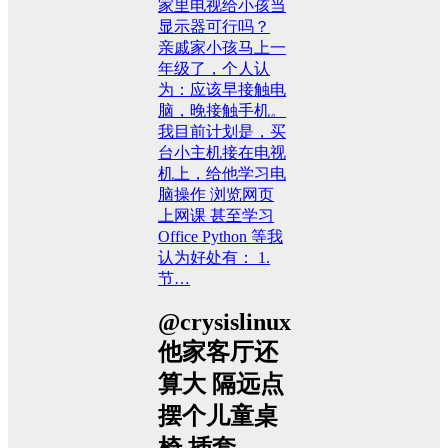
家里电视给小孩当
显示器可行吗？
亲戚家小孩马上一
年级了，个人认
为：应该早接触电
脑，晚接触手机。
我目前计划是，买
台小主机接在电视
机上，给他学习电
脑操作 浏览网页
上网课 甚至学习
Office Python 等我
认为好处有： 1.
节…
@crysislinux
他家客厅还
算大 隔远点
摆个儿童桌