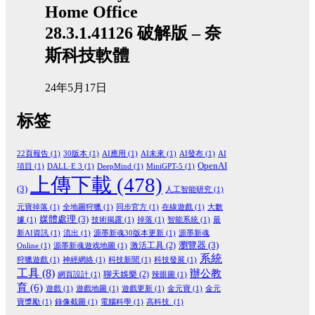
Home Office
28.3.1.41126 破解版 – 奈
斯科技軟體
24年5月17日
标签
22頁報告
(1)
30版本
(1)
AI應用
(1)
AI未來
(1)
AI發布
(1)
AI
OpenAI
項目
(1)
DALL·E 3
(1)
DeepMind
(1)
MiniGPT-5
(1)
上傳下載
(478)
(3)
人工智能研究
(1)
元寶掉落
(1)
全地圖狩獵
(1)
同步官方
(1)
在線遊戲
(1)
大數
媒體處理
(3)
據
(1)
技術揭露
(1)
掉落
(1)
智能系統
(1)
最
新AI資訊
(1)
流出
(1)
源墨新魂30版本更新
(1)
源墨新魂
瀏覽器
(3)
激活工具
(2)
Online
(1)
源墨新魂遊戏地圖
(1)
系統
狩獵遊戲
(1)
神經網絡
(1)
科技新聞
(1)
科技發展
(1)
工具
(8)
辦公教
聊天娛樂
(2)
網頁設計
(1)
辣眼圖
(1)
育
(6)
遊戲
(1)
遊戲地圖
(1)
遊戲更新
(1)
金元寶
(1)
金元
寶獎勵
(1)
錄像截圖
(1)
電腦科學
(1)
高科技.
(1)