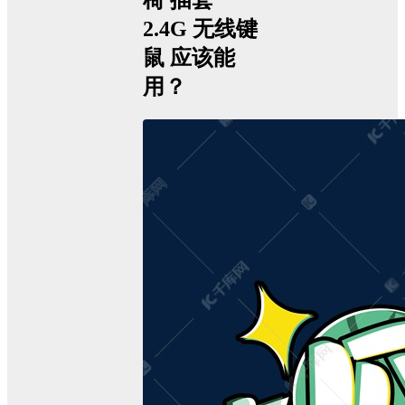
椅 插套
2.4G 无线键
鼠 应该能
用？