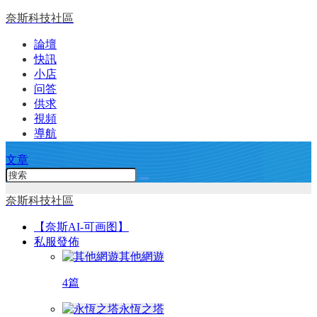
奈斯科技社區
論壇
快訊
小店
问答
供求
視頻
導航
文章
奈斯科技社區
【奈斯AI-可画图】
私服發佈
其他網遊
4篇
永恆之塔