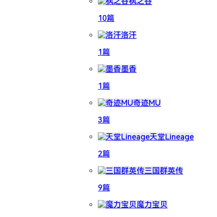
枫之谷
10篇
洛汗
1篇
墨香
1篇
奇迹MU
3篇
天堂Lineage
2篇
三国群英传
9篇
魔力宝贝