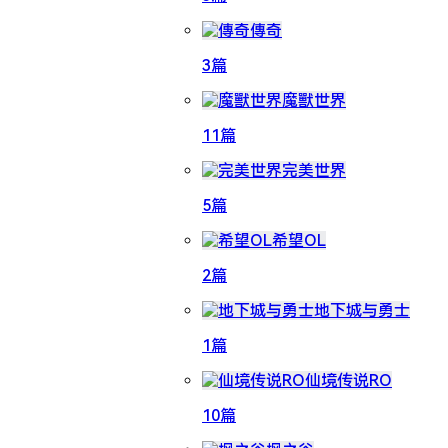
傳奇
3篇
魔獸世界
11篇
完美世界
5篇
希望OL
2篇
地下城与勇士
1篇
仙境传说RO
10篇