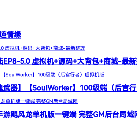
天道情缘
陆EP8-5.0 虚拟机+源码+大背包+商城-最
器】【SoulWorker】100级端（后宫
谷手游飓风龙单机版一键端 完整GM后台局域