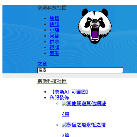
奈斯科技社區
論壇
快訊
小店
问答
供求
視頻
導航
文章
奈斯科技社區
【奈斯AI-可画图】
私服發佈
其他網遊
4篇
永恆之塔
3篇