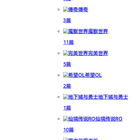
傳奇
3篇
魔獸世界
11篇
完美世界
5篇
希望OL
2篇
地下城与勇士
1篇
仙境传说RO
10篇