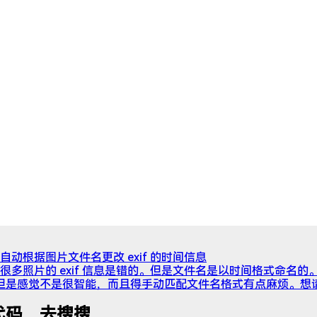
动根据图片文件名更改 exif 的时间信息
很多照片的 exif 信息是错的。但是文件名是以时间格式命名的
ol.org/ ，但是感觉不是很智能，而且得手动匹配文件名格式有点麻烦。
 有代码，去搜搜