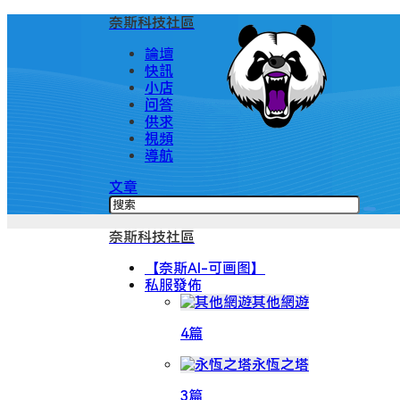
奈斯科技社區
論壇
快訊
小店
问答
供求
視頻
導航
文章
奈斯科技社區
【奈斯AI-可画图】
私服發佈
其他網遊
4篇
永恆之塔
3篇