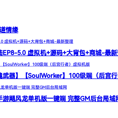
天道情缘
陆EP8-5.0 虚拟机+源码+大背包+商城-最
器】【SoulWorker】100级端（后宫
谷手游飓风龙单机版一键端 完整GM后台局域