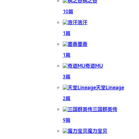
枫之谷
10篇
洛汗
1篇
墨香
1篇
奇迹MU
3篇
天堂Lineage
2篇
三国群英传
9篇
魔力宝贝