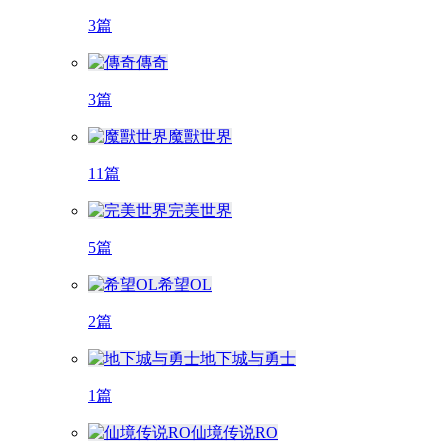
3篇
傳奇
3篇
魔獸世界
11篇
完美世界
5篇
希望OL
2篇
地下城与勇士
1篇
仙境传说RO