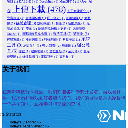
OpenAI
項目
(1)
DALL·E 3
(1)
DeepMind
(1)
MiniGPT-5
(1)
上傳下載
(478)
(3)
人工智能研究
(1)
元寶掉落
(1)
全地圖狩獵
(1)
同步官方
(1)
在線遊戲
(1)
大數
媒體處理
(3)
據
(1)
技術揭露
(1)
掉落
(1)
智能系統
(1)
最
新AI資訊
(1)
流出
(1)
源墨新魂30版本更新
(1)
源墨新魂
瀏覽器
(3)
激活工具
(2)
Online
(1)
源墨新魂遊戏地圖
(1)
系統
狩獵遊戲
(1)
神經網絡
(1)
科技新聞
(1)
科技發展
(1)
工具
(8)
辦公教
聊天娛樂
(2)
網頁設計
(1)
辣眼圖
(1)
育
(6)
遊戲
(1)
遊戲地圖
(1)
遊戲更新
(1)
金元寶
(1)
金元
寶獎勵
(1)
錄像截圖
(1)
電腦科學
(1)
高科技.
(1)
关于我们
在奈斯科技分享社区，我们欢迎各种游戏开发者、游戏设计
师、程序员和游戏爱好者加入我们。我们的目标是为大家提供
一个共享知识、互相学习和交流的空间。
ite Statistics
Today's visitors:
45
Today's page views: :
45