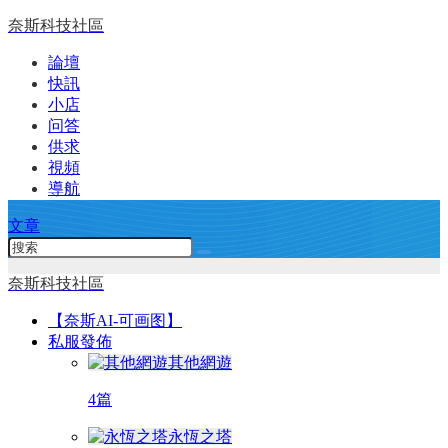
奈斯科技社區
論壇
快訊
小店
问答
供求
視頻
導航
文章
奈斯科技社區
【奈斯AI-可画图】
私服發佈
其他網遊
4篇
永恆之塔