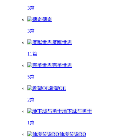
3篇
傳奇
3篇
魔獸世界
11篇
完美世界
5篇
希望OL
2篇
地下城与勇士
1篇
仙境传说RO