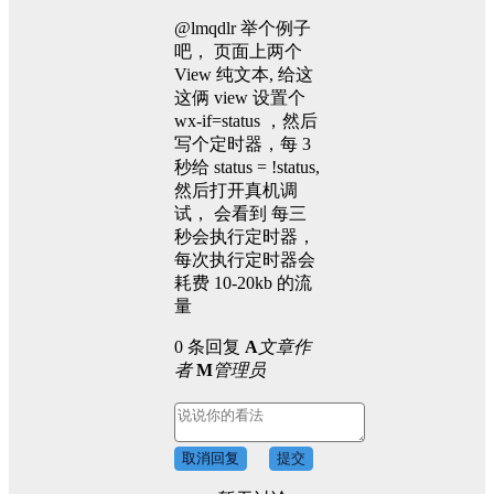
@lmqdlr 举个例子
吧， 页面上两个
View 纯文本, 给这
这俩 view 设置个
wx-if=status ，然后
写个定时器，每 3
秒给 status = !status,
然后打开真机调
试， 会看到 每三
秒会执行定时器，
每次执行定时器会
耗费 10-20kb 的流
量
0 条回复
A
文章作
者
M
管理员
取消回复
提交