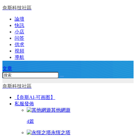
奈斯科技社區
論壇
快訊
小店
问答
供求
視頻
導航
文章
奈斯科技社區
【奈斯AI-可画图】
私服發佈
其他網遊
4篇
永恆之塔