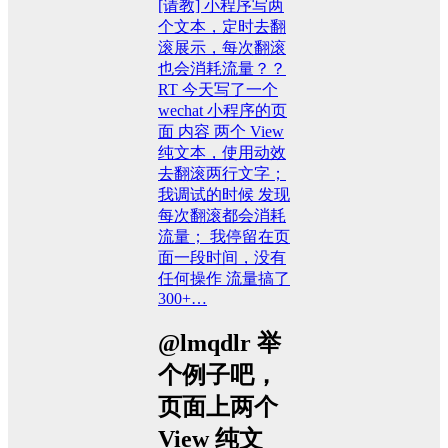
[请教] 小程序写两
个文本，定时去翻
滚展示，每次翻滚
也会消耗流量？？
RT 今天写了一个
wechat 小程序的页
面 内容 两个 View
纯文本，使用动效
去翻滚两行文字；
我调试的时候 发现
每次翻滚都会消耗
流量； 我停留在页
面一段时间，没有
任何操作 流量搞了
300+…
@lmqdlr 举
个例子吧，
页面上两个
View 纯文