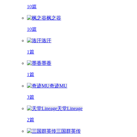
10篇
枫之谷
10篇
洛汗
1篇
墨香
1篇
奇迹MU
3篇
天堂Lineage
2篇
三国群英传