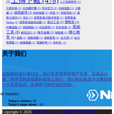
上傳下載
(478)
(3)
人工智能研究
(1)
元寶掉落
(1)
全地圖狩獵
(1)
同步官方
(1)
在線遊戲
(1)
大數
媒體處理
(3)
據
(1)
技術揭露
(1)
掉落
(1)
智能系統
(1)
最
新AI資訊
(1)
流出
(1)
源墨新魂30版本更新
(1)
源墨新魂
瀏覽器
(3)
激活工具
(2)
Online
(1)
源墨新魂遊戏地圖
(1)
系統
狩獵遊戲
(1)
神經網絡
(1)
科技新聞
(1)
科技發展
(1)
工具
(8)
辦公教
聊天娛樂
(2)
網頁設計
(1)
辣眼圖
(1)
育
(6)
遊戲
(1)
遊戲地圖
(1)
遊戲更新
(1)
金元寶
(1)
金元
寶獎勵
(1)
錄像截圖
(1)
電腦科學
(1)
高科技.
(1)
关于我们
在奈斯科技分享社区，我们欢迎各种游戏开发者、游戏设计
师、程序员和游戏爱好者加入我们。我们的目标是为大家提供
一个共享知识、互相学习和交流的空间。
ite Statistics
Today's visitors:
45
Today's page views: :
45
Copyright © 2026
奈斯科技社区--一個熱於分享的社區