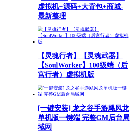
虚拟机+源码+大背包+商城-
最新整理
【灵魂行者】【灵魂武器】
【SoulWorker】100级端（后
宫行者）虚拟机版
[一键安装] 龙之谷手游飓风龙
单机版一键端 完整GM后台局
域网