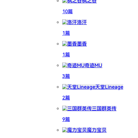
枫之谷
10篇
洛汗
1篇
墨香
1篇
奇迹MU
3篇
天堂Lineage
2篇
三国群英传
9篇
魔力宝贝