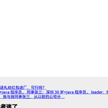
送礼给红包进厂，可行吗？
+java 程序员。 同事张三：深圳 30 岁+java 程序员。 lea
021 年，我与我同事张三，从以前的公司分…
当局者迷了