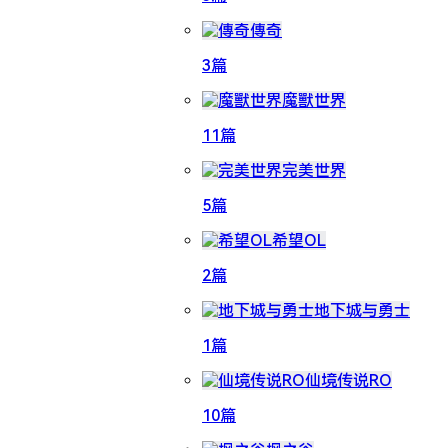
傳奇
3篇
魔獸世界
11篇
完美世界
5篇
希望OL
2篇
地下城与勇士
1篇
仙境传说RO
10篇