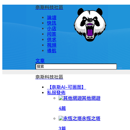
奈斯科技社區
論壇
快訊
小店
问答
供求
視頻
導航
文章
奈斯科技社區
【奈斯AI-可画图】
私服發佈
其他網遊
4篇
永恆之塔
3篇