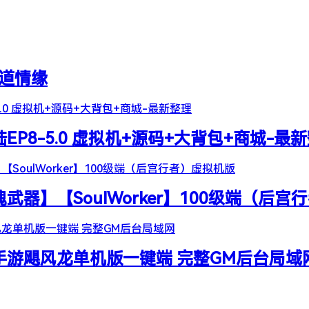
天道情缘
陆EP8-5.0 虚拟机+源码+大背包+商城-最
器】【SoulWorker】100级端（后宫
谷手游飓风龙单机版一键端 完整GM后台局域