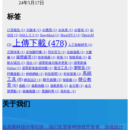
24年5月17日
标签
22頁報告
(1)
30版本
(1)
AI應用
(1)
AI未來
(1)
AI發布
(1)
AI
OpenAI
項目
(1)
DALL·E 3
(1)
DeepMind
(1)
MiniGPT-5
(1)
上傳下載
(478)
(3)
人工智能研究
(1)
元寶掉落
(1)
全地圖狩獵
(1)
同步官方
(1)
在線遊戲
(1)
大數
媒體處理
(3)
據
(1)
技術揭露
(1)
掉落
(1)
智能系統
(1)
最
新AI資訊
(1)
流出
(1)
源墨新魂30版本更新
(1)
源墨新魂
瀏覽器
(3)
激活工具
(2)
Online
(1)
源墨新魂遊戏地圖
(1)
系統
狩獵遊戲
(1)
神經網絡
(1)
科技新聞
(1)
科技發展
(1)
工具
(8)
辦公教
聊天娛樂
(2)
網頁設計
(1)
辣眼圖
(1)
育
(6)
遊戲
(1)
遊戲地圖
(1)
遊戲更新
(1)
金元寶
(1)
金元
寶獎勵
(1)
錄像截圖
(1)
電腦科學
(1)
高科技.
(1)
关于我们
在奈斯科技分享社区，我们欢迎各种游戏开发者、游戏设计