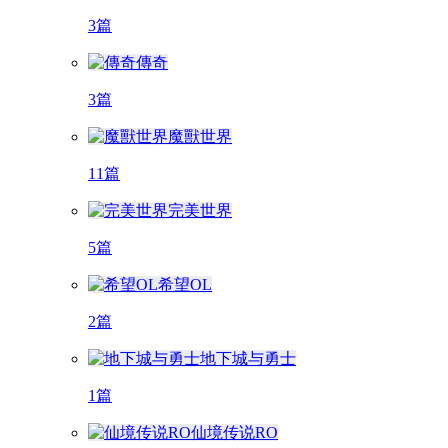
3篇
傳奇
3篇
魔獸世界
11篇
完美世界
5篇
希望OL
2篇
地下城与勇士
1篇
仙境传说RO