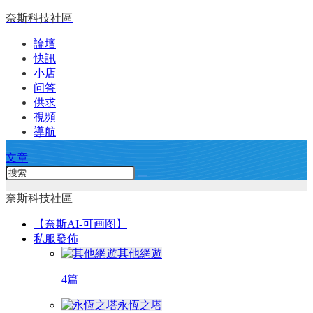
奈斯科技社區
論壇
快訊
小店
问答
供求
視頻
導航
文章
奈斯科技社區
【奈斯AI-可画图】
私服發佈
其他網遊
4篇
永恆之塔