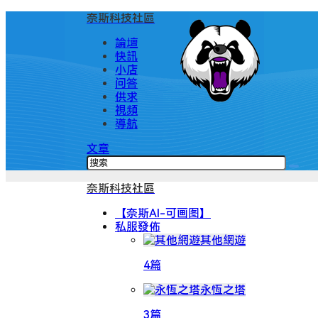
奈斯科技社區
論壇
快訊
小店
问答
供求
視頻
導航
文章
奈斯科技社區
【奈斯AI-可画图】
私服發佈
其他網遊
4篇
永恆之塔
3篇