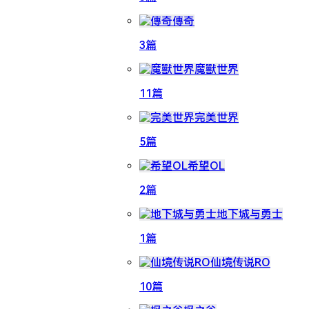
傳奇
3篇
魔獸世界
11篇
完美世界
5篇
希望OL
2篇
地下城与勇士
1篇
仙境传说RO
10篇