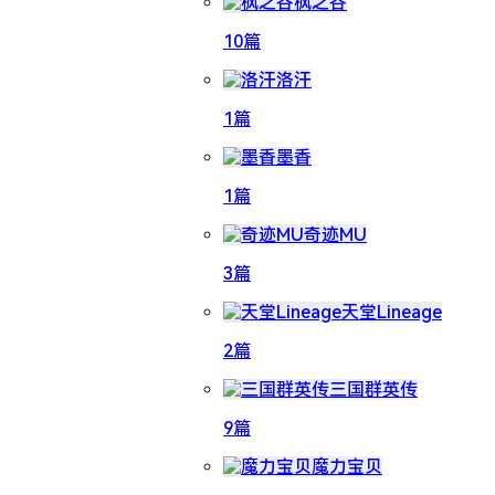
枫之谷
10篇
洛汗
1篇
墨香
1篇
奇迹MU
3篇
天堂Lineage
2篇
三国群英传
9篇
魔力宝贝