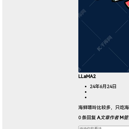
LLaMA2
24年6月24日
海鲜嘌呤比较多，只吃海
0 条回复
A
文章作者
M
管