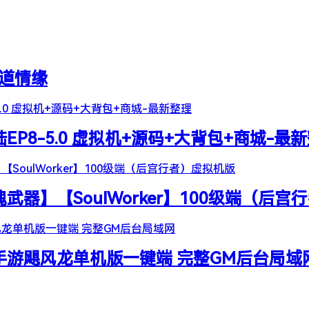
天道情缘
陆EP8-5.0 虚拟机+源码+大背包+商城-最
器】【SoulWorker】100级端（后宫
谷手游飓风龙单机版一键端 完整GM后台局域