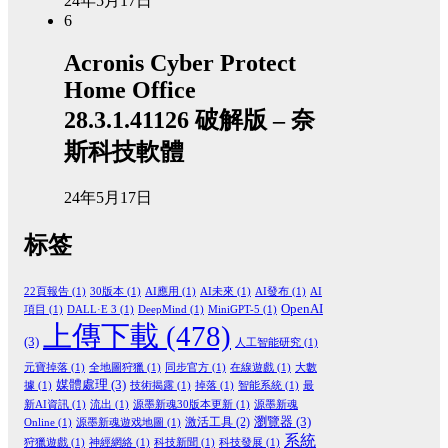
24年5月17日
6
Acronis Cyber Protect
Home Office
28.3.1.41126 破解版 – 奈
斯科技軟體
24年5月17日
标签
22頁報告
(1)
30版本
(1)
AI應用
(1)
AI未來
(1)
AI發布
(1)
AI
OpenAI
項目
(1)
DALL·E 3
(1)
DeepMind
(1)
MiniGPT-5
(1)
上傳下載
(478)
(3)
人工智能研究
(1)
元寶掉落
(1)
全地圖狩獵
(1)
同步官方
(1)
在線遊戲
(1)
大數
媒體處理
(3)
據
(1)
技術揭露
(1)
掉落
(1)
智能系統
(1)
最
新AI資訊
(1)
流出
(1)
源墨新魂30版本更新
(1)
源墨新魂
瀏覽器
(3)
激活工具
(2)
Online
(1)
源墨新魂遊戏地圖
(1)
系統
狩獵遊戲
(1)
神經網絡
(1)
科技新聞
(1)
科技發展
(1)