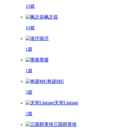
10篇
枫之谷
10篇
洛汗
1篇
墨香
1篇
奇迹MU
3篇
天堂Lineage
2篇
三国群英传