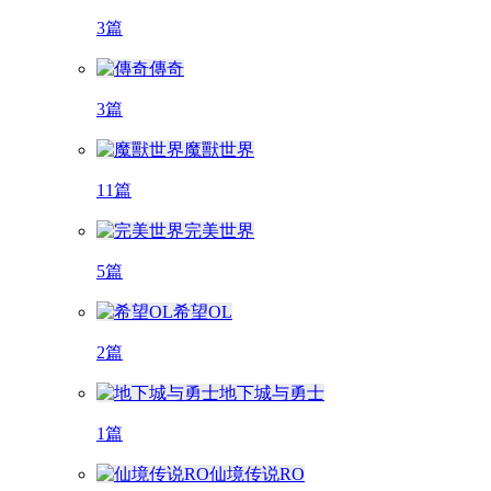
3篇
傳奇
3篇
魔獸世界
11篇
完美世界
5篇
希望OL
2篇
地下城与勇士
1篇
仙境传说RO