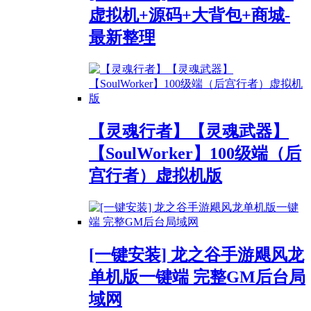
虚拟机+源码+大背包+商城-
最新整理
【灵魂行者】【灵魂武器】
【SoulWorker】100级端（后
宫行者）虚拟机版
[一键安装] 龙之谷手游飓风龙
单机版一键端 完整GM后台局
域网