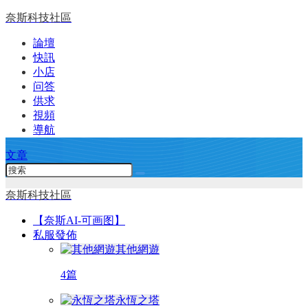
奈斯科技社區
論壇
快訊
小店
问答
供求
視頻
導航
文章
奈斯科技社區
【奈斯AI-可画图】
私服發佈
其他網遊
4篇
永恆之塔