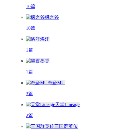
10篇
枫之谷
10篇
洛汗
1篇
墨香
1篇
奇迹MU
3篇
天堂Lineage
2篇
三国群英传