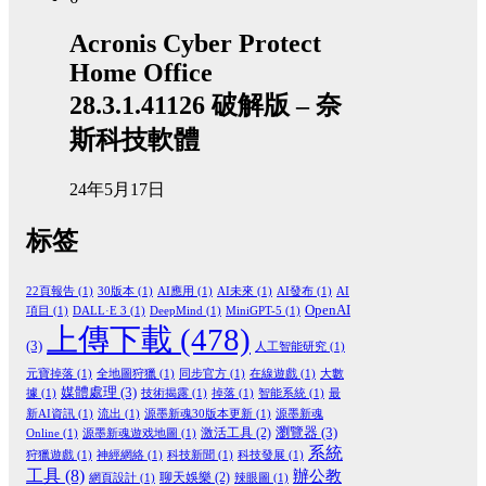
Acronis Cyber Protect
Home Office
28.3.1.41126 破解版 – 奈
斯科技軟體
24年5月17日
标签
22頁報告
(1)
30版本
(1)
AI應用
(1)
AI未來
(1)
AI發布
(1)
AI
OpenAI
項目
(1)
DALL·E 3
(1)
DeepMind
(1)
MiniGPT-5
(1)
上傳下載
(478)
(3)
人工智能研究
(1)
元寶掉落
(1)
全地圖狩獵
(1)
同步官方
(1)
在線遊戲
(1)
大數
媒體處理
(3)
據
(1)
技術揭露
(1)
掉落
(1)
智能系統
(1)
最
新AI資訊
(1)
流出
(1)
源墨新魂30版本更新
(1)
源墨新魂
瀏覽器
(3)
激活工具
(2)
Online
(1)
源墨新魂遊戏地圖
(1)
系統
狩獵遊戲
(1)
神經網絡
(1)
科技新聞
(1)
科技發展
(1)
工具
(8)
辦公教
聊天娛樂
(2)
網頁設計
(1)
辣眼圖
(1)