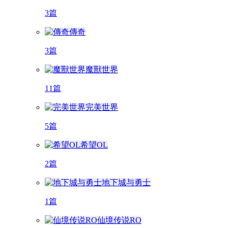
3篇
傳奇
3篇
魔獸世界
11篇
完美世界
5篇
希望OL
2篇
地下城与勇士
1篇
仙境传说RO