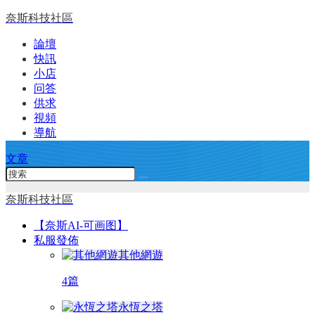
奈斯科技社區
論壇
快訊
小店
问答
供求
視頻
導航
文章
奈斯科技社區
【奈斯AI-可画图】
私服發佈
其他網遊
4篇
永恆之塔