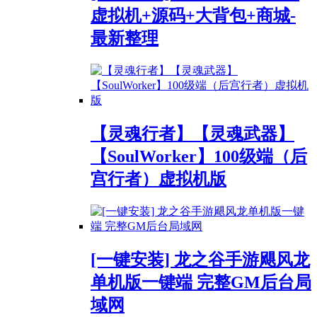
虚拟机+源码+大背包+商城-
最新整理
【灵魂行者】【灵魂武器】
【SoulWorker】100级端（后
宫行者）虚拟机版
[一键安装] 龙之谷手游飓风龙
单机版一键端 完整GM后台局
域网