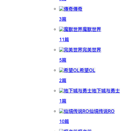
傳奇
3篇
魔獸世界
11篇
完美世界
5篇
希望OL
2篇
地下城与勇士
1篇
仙境传说RO
10篇