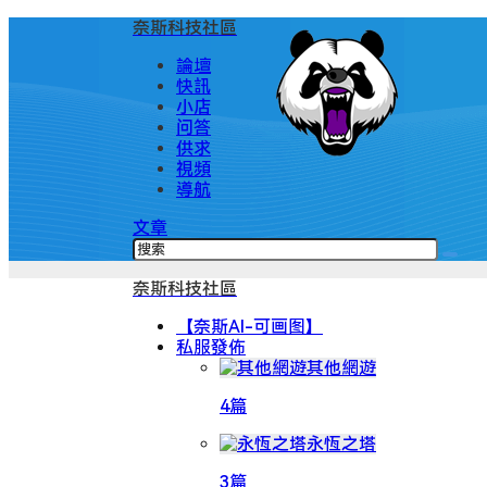
奈斯科技社區
論壇
快訊
小店
问答
供求
視頻
導航
文章
奈斯科技社區
【奈斯AI-可画图】
私服發佈
其他網遊
4篇
永恆之塔
3篇