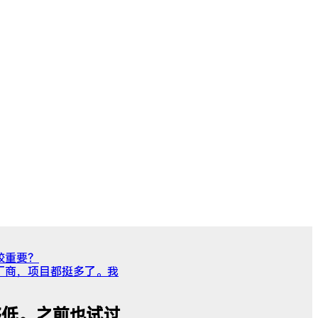
较重要？
厂商，项目都挺多了。我
够低。之前也试过