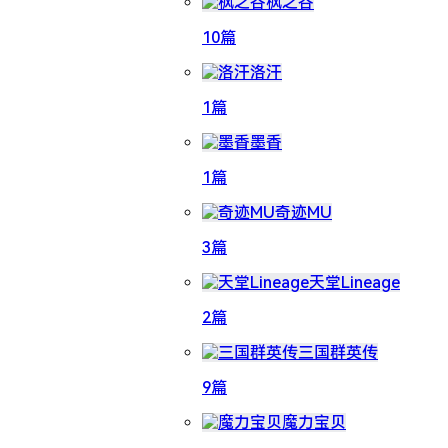
枫之谷
10篇
洛汗
1篇
墨香
1篇
奇迹MU
3篇
天堂Lineage
2篇
三国群英传
9篇
魔力宝贝