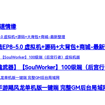
天道情缘
陆EP8-5.0 虚拟机+源码+大背包+商城-最
器】【SoulWorker】100级端（后宫
谷手游飓风龙单机版一键端 完整GM后台局域